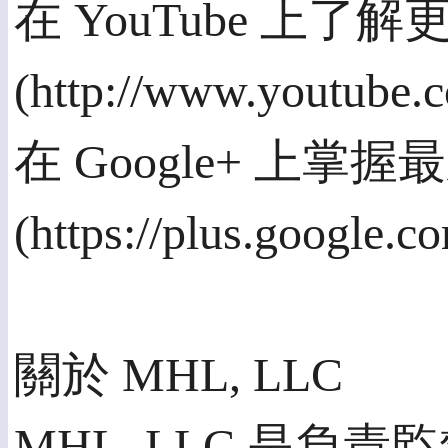
在 YouTube 上了
(http://www.youtu
在 Google+ 上掌
(https://plus.google.
關於 MHL, LLC
MHL, LLC 是