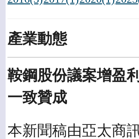
產業動態
鞍鋼股份議案增盈利
一致贊成
本新聞稿由亞太商訊發佈