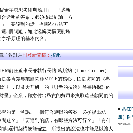
「麥肯錫金字塔思考術與應用」，「邏輯
符合邏輯的答案，必須提出結論、方
？」「要達到的話，有哪些方法可
這3個問題，如此邏輯架構便能確
金字塔原理的基本內容。
萬電子報訂戶
刊登新聞稿：
按此
BM前任董事長兼執行長路‧葛斯納（Louis Gerstner）
是麥肯鍚專業顧問師MECE的核心，也是坊間的《專
思維》，以及大前研一的《思考的技術》等書所探討的
「財星」企業，願意付出昂貴的費用來換取這些顧問們的
■
我在
必學的第一堂課。一個符合邏輯的答案，必須提出結
四）阿
決問題？」「要達到的話，有哪些方法可行？」「有什
2023/07/02
，如此邏輯架構便能確立，所提出的說法也才能足以讓人