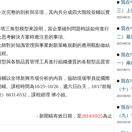
■
我在
三）上
一次完整的剖析與呈現，其內共分成四大階段並輔以實
2023/06/25
■
我在
字塔三角型模型來說明，當企業碰到問題時該如何進行
二）最
及思考解決方案時應注意的事項。
2023/06/18
大師對於知識管理與事業創新策略規劃的應用觀點做結
流程。
■
我在
模型與各類品質管理工具進行組織優質的各類型品質管
一）兩
2023/06/11
再輔以全球新興市場分析的內容，協助現場學員從國際
■
我在
程時間為10/25~10/26，週六日白天，10/17前報
（十）
631-6532，課程經理 傅小姐。
2023/06/04
■
我在
（九）
- 新聞稿有效日期，至
2014/10/25
為止
2023/05/28