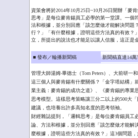
資策會將於2014年10月25日~10月26日開辦
思考」是每位麥肯錫員工必學的第一堂課。一個
法和根據，並分別回應「該怎麼做才能解決問題
行？」「有什麼根據，證明這些方法真的有效？」
立，所提出的說法也才能足以讓人信服，這正是
■ 發布／輪播新聞稿
新聞稿直達14
管理大師湯姆‧畢德士（Tom Peters）、大前研一和I
這三個人與麥肯錫有什麼關係？「金字塔結構」就
業主義：麥肯錫的成功之道》、《麥肯錫的專業
思考模型。這樣思考策略讓三分二以上的500大
建議，也培養出許多高知名度的思考領袖。
財經雜誌提到，「邏輯思考」是每位麥肯錫員工
論、方法和根據，並分別回應「該怎麼做才能解
麼根據，證明這些方法真的有效？」這3個問題