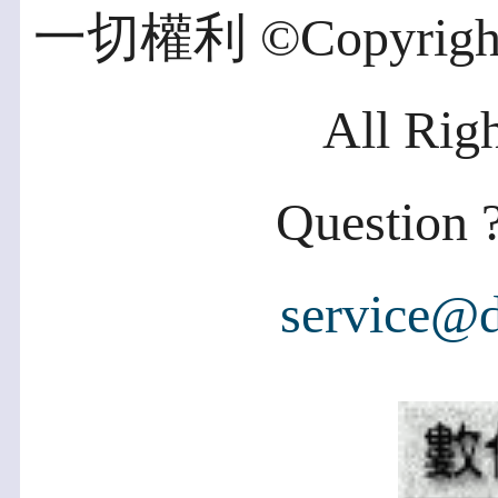
一切權利 ©Copyright 2
All Rig
Question ?
service@d