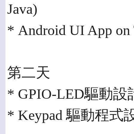
Java)
* Android UI App on
第二天
* GPIO-LED驅
* Keypad 驅動