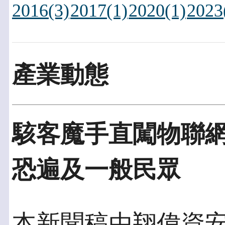
2016(3)
2017(1)
2020(1)
2023
產業動態
駭客魔手直闖物聯網
恐遍及一般民眾
本新聞稿由翔偉資