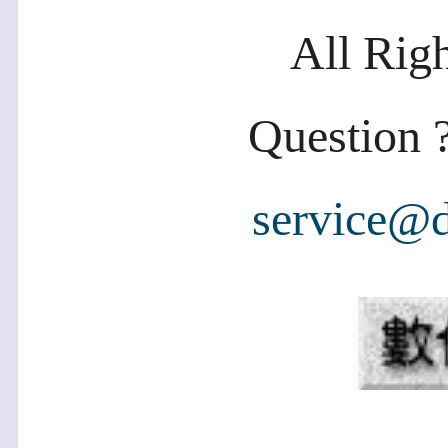
All Rig
Question ?
service@d