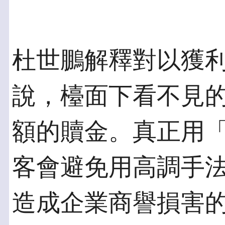
杜世鵬解釋對以獲
說，檯面下看不見
額的贖金。真正用
客會避免用高調手
造成企業商譽損害