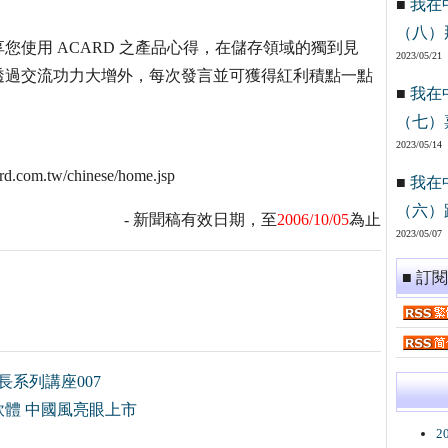
■
我在
（八）
享您使用 ACARD 之產品心得，在儲存領域的獨到見
2023/05/21
透過交流功力大增外，每次發言並可獲得紅利積點一點
■
我在
（七）
2023/05/14
.tw/chinese/home.jsp
■
我在
（六）
- 新聞稿有效日期，至
2006/10/05
為止
2023/05/07
■ 訂
成長系列講座007
軟體 中國風亮眼上市
2