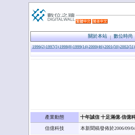
關於本站
數位時尚
1996(2)
1997(5)
1998(8)
1999(14)
2000(46)
2001(50)
2002(51)
產業動態
十年誠信 十足滿億-信億
信億科技
本新聞稿發佈於2006/0