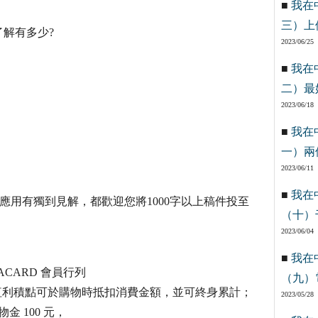
■
我在
三）上
解有多少?
2023/06/25
■
我在
二）最
2023/06/18
■
我在
一）兩
2023/06/11
■
我在
應用有獨到見解，都歡迎您將1000字以上稿件投至
（十）
2023/06/04
■
我在
ACARD 會員行列
（九）
，紅利積點可於購物時抵扣消費金額，並可終身累計；
2023/05/28
金 100 元，