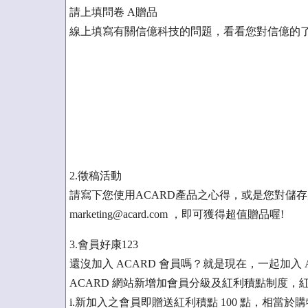
請上填問卷 A贈品
線上填寫有關信億科技的問題，看看您對信億的了
2.徵稿活動
請寫下您使用ACARD產品之心得，或是您對儲存
marketing@acard.com ，即可獲得超值贈品喔!
3.會員好康123
還沒加入 ACARD 會員嗎？就是現在，一起加入 
ACARD 網站新增加會員分級及紅利積點制度
i.新加入之會員即贈送紅利積點 100 點，相當於購物