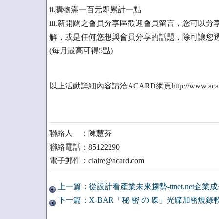
ii.購物滿一百元即累計一點
iii.新開闢之會員分享區歡迎會員留言，您可以分
解，或是任何您想與會員分享的話題，除可讓您
(每月最高可得5點)
以上活動詳細內容請洽ACARD網頁http://www.acard.com
聯絡人 ：陳慧芬
聯絡電話：85122290
電子郵件：claire@acard.com
上一篇：從設計看產業未來趨勢-ttnet.net企業
下一篇：X-BAR「秘 密 の 碟」光碟加密燒錄