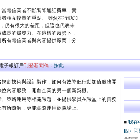
，當電信業者不斷調降通話費率，實
者相互較量的重點。 雖然在行動加
%，仍有很大的差距，但這也代表未
數成長的爆發力。在這樣的趨勢下，
是所有電信業者與內容提供廠商十分
萬電子報訂戶
刊登新聞稿：
按此
略規劃技術與設計製作，如何有效降低行動加值服務開
數位內容服務，開創企業的另一個新契機。
行、策略運用等相關課題，並提供學員在課堂上的實務
上有所瞭解，更能實際運用於職場上。
■
我在
四）阿
2023/07/02