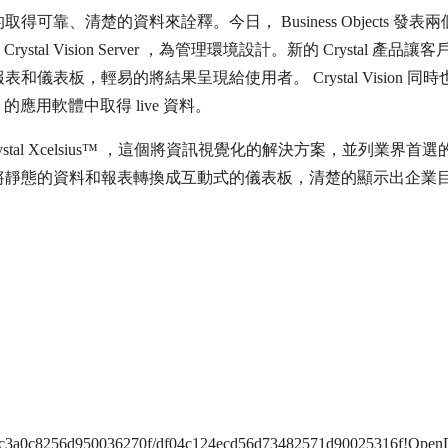
、清楚的資料來詮釋。今日， Business Objects 發表
計； Crystal Vision Server ，為管理環境設計。新的 Crystal 產品
表板，輕易的將結果呈現給使用者。 Crystal Vision 同時
Office 的應用軟體中取得 live 資料。
 Crystal Xcelsius™ ，這個將資訊視覺化的解決方案，並列業界首
將靜態的資料和報表轉換成互動式的儀表板，清楚的顯示出企業
49c9c3a0c8256d950036270f/df04c124ecd56d73482571d90025316f!Ope