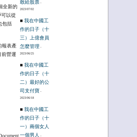
敢給股票
-
兩個全新的
2023/07/02
讓客戶可以從
■
我在中國工
也包括
作的日子（十
三）上億會員
選的報表產
怎麼管理
-
目前營運
2023/06/25
■
我在中國工
作的日子（十
二）最好的公
司支付寶
-
2023/06/18
■
我在中國工
作的日子（十
一）兩個女人
一個男人
nDocument
-