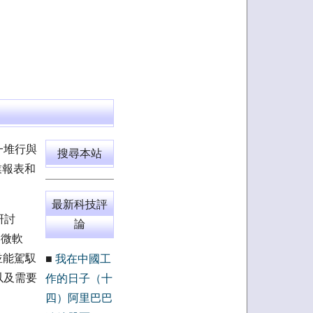
一堆行與
搜尋本站
業報表和
最新科技評
研討
論
過微軟
並能駕馭
■
我在中國工
以及需要
作的日子（十
四）阿里巴巴