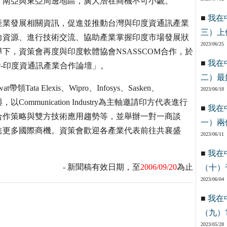
、南亞與東亞周邊地區，廣大潛在商機不可小覷。
■
我在
產業發展相關資訊，促進並推動台灣與印度資通訊產業
三）上
力資源、進行技術交流、協助產業掌握印度市場發展狀
2023/06/25
下，資策會再度與印度軟體協會NSASSCOM合作，於
■
我在
灣-印度資通訊產業合作論壇」。
二）最
Tata Elexis、Wipro、Infosys、Sasken、
2023/06/18
，以Communication Industry為主軸邀請印方代表進行
■
我在
合作策略與雙方技術應用趨勢等，並舉辦一對一商談
一）兩
進更多國際商機。資策會歡迎各產業代表前往共襄盛
2023/06/11
■
我在
- 新聞稿有效日期，至
2006/09/20
為止
（十）
2023/06/04
■
我在
（九）
2023/05/28