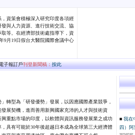
係，資策會積極深入研究印度各項經
研發與人力資源、進行技術交流、協
爭取等。在經濟部技術處指導下，資
5年9月19日假台大醫院國際會議中心
萬電子報訂戶
刊登新聞稿：
按此
勢」轉型為「研發優勢」發展，以因應國際產業競爭，
能發展契機，進而善用新興國家充沛的人才與技術資
新興重點市場的印度，以軟體與資訊服務發展業之成功
■
我在
，具有可能於30年後超越日本成為全球第三大經濟體
四）阿
2023/07/02