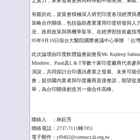
之實力，未來發展更將同時帶動中南美洲、東歐
有鑑於此，資策會積極深入研究印度各項經濟與
策略合作關係，包括協助產業運用印度研發與人
況、政府政策與商機爭取等。在經濟部技術處指導
95年9月19日假台大醫院國際會議中心舉辦 「台
此次論壇由印度軟體協會副會長Mr. Rajdeep Sahrawat帶領
Mindtree、Panti及L & T等數十家印度廠商代表參與
演說，共同探討台印通訊產業之發展、未來可能
會，提供國內業者與印度廠商直接會談，期望促
舉，為台印關係創造另一個合作高峰。
聯絡人 ：林鈺芳
聯絡電話：2737-7111轉7051
電子郵件：yf9402@contract.iii.org.tw