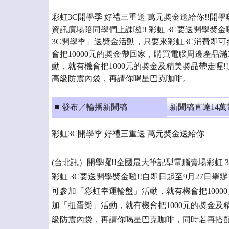
彩虹3C開學季 好禮三重送 萬元奬金送給你!!開學
資訊廣場陪同學們上課囉!! 彩虹 3C要送開學奬金
3C開學季」送奬金活動，只要來彩虹3C消費即
會把10000元的奬金帶回家，購買電腦周邊產品滿
動，就有機會把1000元的奬金及精美奬品帶走喔
高級防震內袋，再請你喝星巴克咖啡。
■ 發布／輪播新聞稿
新聞稿直達14
彩虹3C開學季 好禮三重送 萬元奬金送給你
(台北訊）開學囉!!全國最大筆記型電腦賣場彩虹 3
彩虹 3C要送開學奬金囉!!自即日起至9月27日
可參加「彩虹幸運輪盤」活動，就有機會把1000
加「扭蛋樂」活動，就有機會把1000元的奬金及
級防震內袋，再請你喝星巴克咖啡，同時若再搭