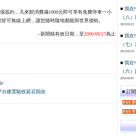
■
我在
場簽約，凡來館消費滿1000元即可享有免費停車一小
（八）
館皆可無線上網，讓您隨時隨地都能與世界接軌。
2023/05/21
- 新聞稿有效日期，至
2006/09/27
為止
■
我在
（七）
2023/05/14
■
我在
（六）
2023/05/07
e
平台建置驗收延宕因由
■ 訂