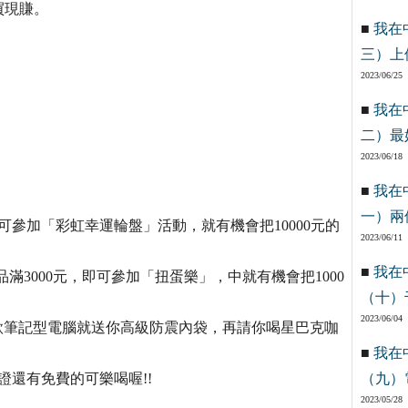
買現賺。
■
我在
三）上
2023/06/25
■
我在
二）最
2023/06/18
■
我在
一）兩
可參加「彩虹幸運輪盤」活動，就有機會把10000元的
2023/06/11
■
我在
產品滿3000元，即可參加「扭蛋樂」，中就有機會把1000
（十）
2023/06/04
款筆記型電腦就送你高級防震內袋，再請你喝星巴克咖
■
我在
證還有免費的可樂喝喔!!
（九）
2023/05/28