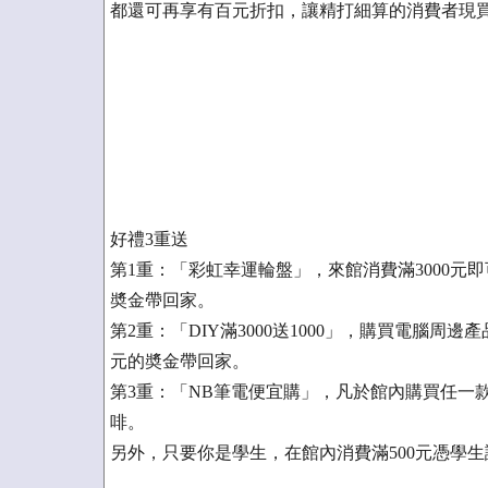
都還可再享有百元折扣，讓精打細算的消費者現
好禮3重送
第1重：「彩虹幸運輪盤」，來館消費滿3000元即
奬金帶回家。
第2重：「DIY滿3000送1000」，購買電腦周邊
元的奬金帶回家。
第3重：「NB筆電便宜購」，凡於館內購買任一
啡。
另外，只要你是學生，在館內消費滿500元憑學生