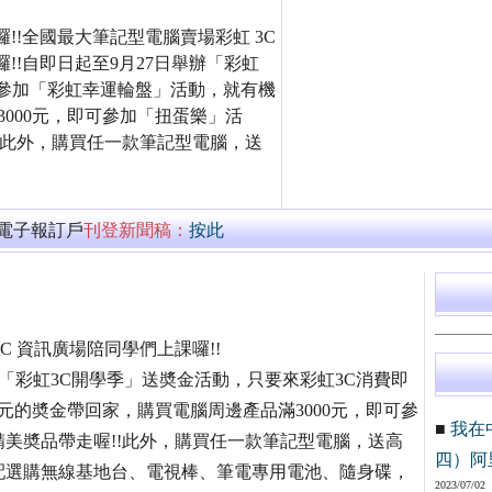
囉!!全國最大筆記型電腦賣場彩虹 3C
囉!!自即日起至9月27日舉辦「彩虹
可參加「彩虹幸運輪盤」活動，就有機
3000元，即可參加「扭蛋樂」活
!!此外，購買任一款筆記型電腦，送
萬電子報訂戶
刊登新聞稿：
按此
C 資訊廣場陪同學們上課囉!!
舉辦「彩虹3C開學季」送奬金活動，只要來彩虹3C消費即
0元的奬金帶回家，購買電腦周邊產品滿3000元，即可參
■
我在
精美奬品帶走喔!!此外，購買任一款筆記型電腦，送高
四）阿
配選購無線基地台、電視棒、筆電專用電池、隨身碟，
2023/07/02