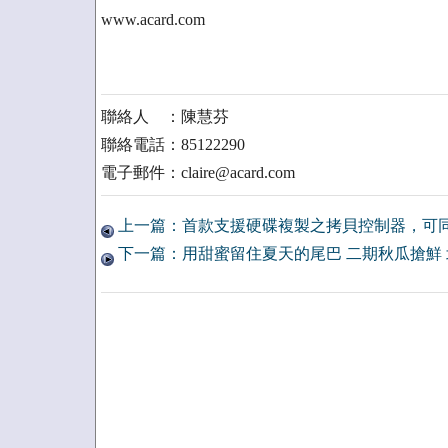
www.acard.com
聯絡人 ：陳慧芬
聯絡電話：85122290
電子郵件：claire@acard.com
上一篇：首款支援硬碟複製之拷貝控制器，可
下一篇：用甜蜜留住夏天的尾巴 二期秋瓜搶鮮