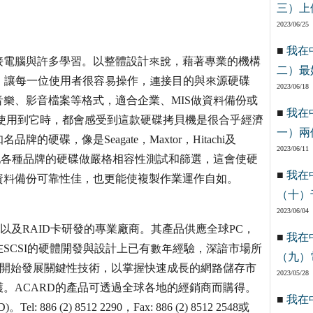
三）上
2023/06/25
■
我在
接電腦與許多學習。以整體設計來說，藉著專業的機構
二）最
，讓每一位使用者很容易操作，連接目的與來源硬碟
2023/06/18
樂、影音檔案等格式，適合企業、MIS做資料備份或
■
我在
使用到它時，都會感受到這款硬碟拷貝機是很合乎經濟
一）兩
碟，像是Seagate，Maxtor，Hitachi及
2023/06/11
貝控制器搭配各種品牌的硬碟做嚴格相容性測試和篩選，這會使硬
■
我在
資料備份可靠性佳，也更能使複製作業運作自如。
（十）
2023/06/04
IDE以及RAID卡研發的專業廠商。其產品供應全球PC，
■
我在
ARD 在SCSI的硬體開發與設計上已有數年經驗，深諳市場所
（九）
D即開始發展關鍵性技術，以掌握快速成長的網路儲存市
2023/05/28
。ACARD的產品可透過全球各地的經銷商而購得。
■
我在
(2) 8512 2290，Fax: 886 (2) 8512 2548或