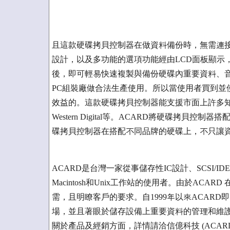
且這款硬碟拷貝控制器在做資料備份時，無需連
設計，以及多功能的選項功能經由LCD面板顯示
後，即可輕易快速複製與備份硬碟內重要資料、音
PC組裝廠做合法生產使用。所以當使用者買到並
效益的。這款硬碟拷貝控制器能支援市面上許多知名品牌的硬
Western Digital等。ACARD將硬碟拷
碟拷貝控制器在搭配不同品牌的硬碟上，不只讓
ACARD是台灣一家從事儲存性IC設計、SCSI/
Macintosh和Unix工作站的使用者。由於AC
需，且明瞭客戶的要求。自1999年以來ACAR
場，並且著眼於儲存設備上重要資料的管理和維護
關於產品及經銷方面，詳情請洽信億科技 (ACARD)。Tel: 886 