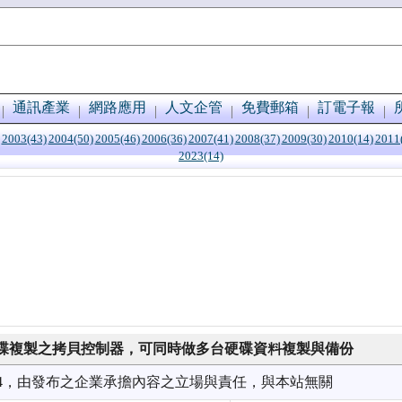
通訊產業
網路應用
人文企管
免費郵箱
訂電子報
2003(43)
2004(50)
2005(46)
2006(36)
2007(41)
2008(37)
2009(30)
2010(14)
2011
2023(14)
碟複製之拷貝控制器，可同時做多台硬碟資料複製與備份
9/14，由發布之企業承擔內容之立場與責任，與本站無關