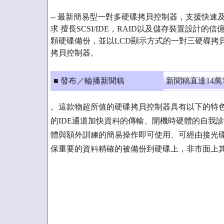
-- 最新簡易型一對多硬碟拷貝控制器，支援快
求 擅長SCSI/IDE，RAID以及儲存裝置設計
顆硬碟備份，並以LCD顯示方式的一對三硬碟拷貝控制器：
拷貝控制器。
■ 發布／輪播新聞稿
新聞稿直達14
。這款物超所值的硬碟拷貝控制器具有以下的特色
的IDE通道加快資料的傳輸、開機時硬體的自我
體與額外訓練的簡易操作即可使用、可經由接光
保重要的資料精確的被備份到硬碟上，非市面上