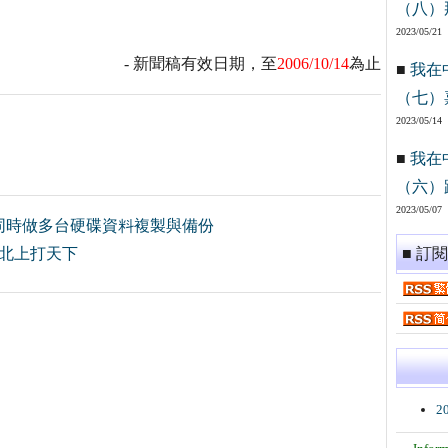
（八）
2023/05/21
- 新聞稿有效日期，至
2006/10/14
為止
■
我在
（七）
2023/05/14
■
我在
（六）
2023/05/07
同時做多台硬碟資料複製與備份
 北上打天下
■ 訂
2