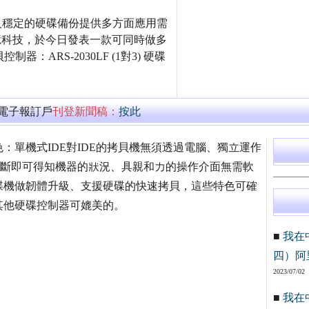
速及穩定的硬碟備份提供多方面應用需
的信億科技，於今日發表一款可同時做多
ARS-2030LF (1對3) 硬碟
萬電子報訂戶
刊登新聞稿：
按此
：單機式IDE對IDE的拷貝機無須透過電腦、獨立運作
診斷即可得知機器的狀況、具親和力的操作介面無需軟
碟機做韌體升級、支援硬碟的快速拷貝，這些特色可確
其他硬碟控制器可媲美的。
■
我在
四）阿
2023/07/02
■
我在