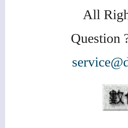
All Rig
Question ?
service@d