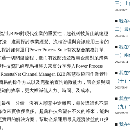
三）上
2023/06/25
■
我在
二）最
理點出BPM對現代企業的重要性，超義科技黃仕鎮總經
2023/06/18
方法，進而探討事業經營、流程管理與資訊應用三者的
■
我在
運用Power Process Suite有效整合業務訂單、
一）兩
打通一切關鍵流程，進而有效防治並改善企業對呆滯料
2023/06/11
訊經理馬祖耀與來賓分享導入Power Process
■
我在
aNet Channel Manager, B2Bi智慧型協同作業管理
（十）
標準，簡易的操作方式以及完整的查詢追蹤能力，讓企業與國
2023/06/04
應鏈的效率，更大幅減低人力、時間、及成本。
■
我在
到最後一分鐘，沒有人願意中途離席，每位講師也不讓
（九）
每位來賓收獲良多。超義科技希望在不久的將來，能夠
2023/05/28
更實用的解決方案，幫助企業運用最具經濟效益的IT投
■
我在
力。