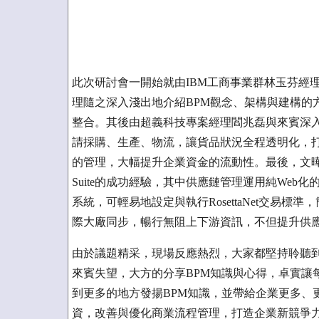
此次研討會一開始就由IBM工商事業群林玉芬經
理隨之深入淺出地介紹BPM觀念、架構與建構的
整合。其後由超義科技專案經理閻兆磊與來賓深入探討如何
請採購、生產、物流，讓貨品狀況全程透明化，
的管理，大幅提升企業資金的流動性。最後，文曄科技資
Suite的成功經驗，其中供應鏈管理運用純Web化的Rosett
系統，可輕易地設定與執行RosettaNet交易
際大廠同步，暢行無阻上下游資訊，不但提升供
由於議題精采，現場反應熱烈，大家都堅持聆聽
來賓失望，大方的分享BPM知識與心得，卓實讓
到更多的地方發揚BPM知識，並帶給企業更多、
資，改善與優化商業流程管理，打造企業新競爭