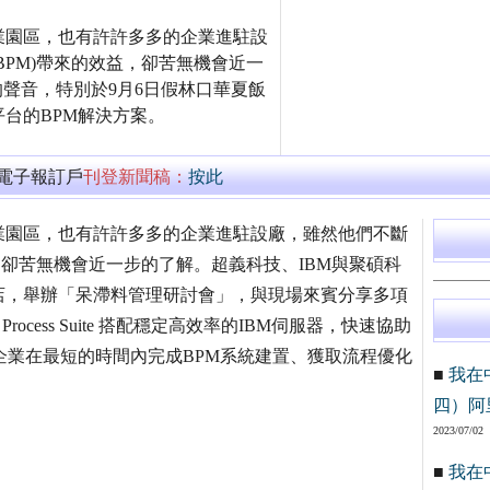
業園區，也有許許多多的企業進駐設
PM)帶來的效益，卻苦無機會近一
的聲音，特別於9月6日假林口華夏飯
台的BPM解決方案。
萬電子報訂戶
刊登新聞稿：
按此
業園區，也有許許多多的企業進駐設廠，雖然他們不斷
，卻苦無機會近一步的了解。超義科技、IBM與聚碩科
店，舉辦「呆滯料管理研討會」，與現場來賓分享多項
ocess Suite 搭配穩定高效率的IBM伺服器，快速協助
企業在最短的時間內完成BPM系統建置、獲取流程優化
■
我在
四）阿
2023/07/02
■
我在