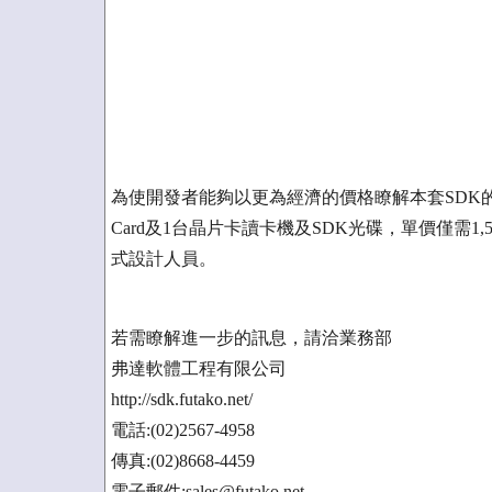
為使開發者能夠以更為經濟的價格瞭解本套SDK的應用
Card及1台晶片卡讀卡機及SDK光碟，單價僅需
式設計人員。
若需瞭解進一步的訊息，請洽業務部
弗達軟體工程有限公司
http://sdk.futako.net/
電話:(02)2567-4958
傳真:(02)8668-4459
電子郵件:sales@futako.net