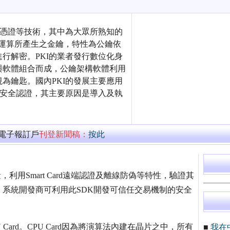
、憑證等技術，其中為大眾所熟知的
KI)，是由數學運算所產生之金鑰，特性為公鑰依
行解密。PKI的業者發行數位化身
與軟體組合而成，公鑰架構軟體利用
為鑰匙。國內PKI的發展主要應用
為安全認證，其主要原因是導入及執
萬電子報訂戶
刊登新聞稿：
按此
考量，利用Smart Card遠端認證及離線防偽等特性，驗證其
系統開發商可利用此SDK開發可信任交易機制的安全
PU Card。CPU Card因為將演算法內建在晶片之中，所有
■
我在