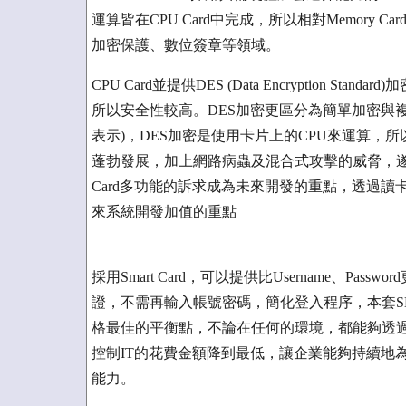
運算皆在CPU Card中完成，所以相對Memory C
加密保護、數位簽章等領域。
CPU Card並提供DES (Data Encryption
所以安全性較高。DES加密更區分為簡單加密與複
表示)，DES加密是使用卡片上的CPU來運算，
蓬勃發展，加上網路病蟲及混合式攻擊的威脅，遂
Card多功能的訴求成為未來開發的重點，透過
來系統開發加值的重點
採用Smart Card，可以提供比Username、P
證，不需再輸入帳號密碼，簡化登入程序，本套S
格最佳的平衡點，不論在任何的環境，都能夠透
控制IT的花費金額降到最低，讓企業能夠持續地
能力。