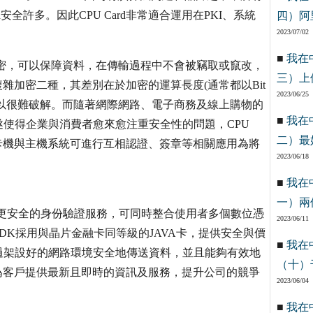
ard安全許多。因此CPU Card非常適合運用在PKI、系統
四）阿
2023/07/02
■
我在
 Standard)加密，可以保障資料，在傳輸過程中不會被竊取或竄改，
三）上
雜加密二種，其差別在於加密的運算長度(通常都以Bit
2023/06/25
所以很難破解。而隨著網際網路、電子商務及線上購物的
■
我在
使得企業與消費者愈來愈注重安全性的問題，CPU
二）最
讀卡機與主機系統可進行互相認證、簽章等相關應用為將
2023/06/18
■
我在
一）兩
assword更安全的身份驗證服務，可同時整合使用者多個數位憑
2023/06/11
DK採用與晶片金融卡同等級的JAVA卡，提供安全與價
■
我在
過架設好的網路環境安全地傳送資料，並且能夠有效地
（十）
為客戶提供最新且即時的資訊及服務，提升公司的競爭
2023/06/04
■
我在