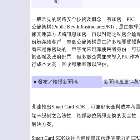
司
一般常見的網路安全技術及概念，有加密、PKI
公鑰架構(Public Key Infrastructure;P
據其運算方式將訊息加密，再以對應之私密金鑰進
份辨識給客戶，整個公鑰架構是由許多相關硬體
看來是像密碼的一串字元來辨識使用者身份，可視
於金融及政府部門，但多數企業並未導入PKI作
行成本太高，回收報酬率難以評估。
■ 發布／輪播新聞稿
新聞稿直達14
弗達推出Smart Card SDK，可兼顧安全與成本
端末設備之合法性，確保數位資訊交換的安全性，
解決方案。
Smart Card SDK採用具備硬體加密運算能力的C