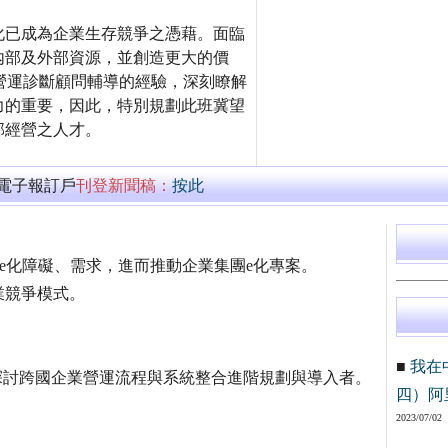
化已成為企業生存競爭之憑藉。面臨
內部及外部資源，並創造更大的價
及營運診斷顧問輔導的經驗，深刻瞭解
力的重要，因此，特別規劃此班冀望
部經營之人才。
萬電子報訂戶
刊登新聞稿：
按此
e化障礙、需求，進而推動企業集團e化專案。
業競爭模式。
■
我在
探討跨國企業營運流程與系統整合進階規劃與導入者。
四）阿
2023/07/02