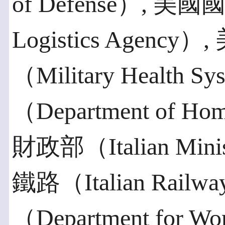
of Defense）, 美
Logistics Agen
（Military Healt
（Department of Ho
財政部（Italian Minis
鐵路（Italian Ra
（Department for Wo