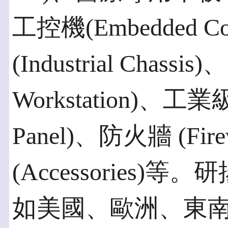
工控機(Embedded C
(Industrial Chass
Workstation)、工
Panel)、防火牆 (Fi
(Accessories
如美國、歐洲、東