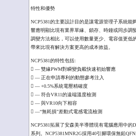
特性和優勢
NCP5381的主要設計目的是讓電源管理子系統
響應明顯比現有業界單緣、鎖存、時鐘或同步調
調變方法相比，可以使用數量更少、電容值更低
帶來比現有解決方案更高的成本效益。
NCP5381的特性包括:
 — 雙緣PWM對瞬變負載快速初始響應
 — 正在申請專利的動態參考注入
 — +0.5%系統電壓精確度
 — 符合VR11的遠端溫度檢測
 — 與VR10向下相容
 —“無耗損”差動式電感電流檢測
NCP5381拓展了安森美半導體現有電腦應用中的
系列。NCP5381MNR2G採用40引腳環保無鉛QF