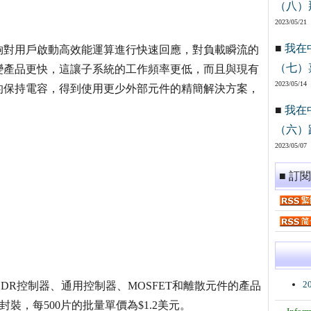
（八）
2023/05/21
■
我在
能夠對用戶啟動高效能運算進行快速回應，對負載瞬流的
（七）
變產品更快，這讓子系統的工作頻率更低，而且與現有
2023/05/14
的保持電容，得到使用更少外部元件的精簡解決方案，
■
我在
（六）
2023/05/07
■ 訂
2
DDR控制器、通用控制器、MOSFET和離散元件的產品
N封裝，每500片的批量單價為$1.2美元。