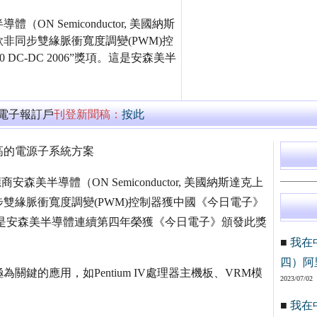
 Semiconductor, 美國納斯
非同步雙緣脈衝寬度調變(PWM)控
 DC-DC 2006”獎項。這是安森美半
萬電子報訂戶
刊登新聞稿：
按此
更高的電源子系統方案
美半導體（ON Semiconductor, 美國納斯達克上
雙緣脈衝寬度調變(PWM)控制器獲中國《今日電子》
6”獎項。這是安森美半導體連續第四年榮獲《今日電子》頒發此獎
■
我在
四）阿
鍵的應用，如Pentium IV處理器主機板、VRM模
2023/07/02
■
我在