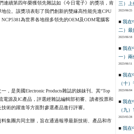
我們連續第四年榮獲領先雜誌如《今日電子》的獎項，肯
三）上
地位。該獎項表彰了我們創新的雙緣高性能先進CPU
2023/06/25
CP5381為世界各地很多領先的OEM及ODM電腦客
■
我在
二）最
2023/06/18
■
我在
一）兩
2023/06/11
■
我在
（十）
lectronic Products雜誌的姊妹刊。其“Top
2023/06/04
流－直流電源及IC產品，評選經雜誌編輯部初審、讀者投票和
■
我在
益及技術的躍進等方面對參選產品進行評審。
（九）
2023/05/28
資料集團共同主辦，旨在通過報導最新技術、產品和市
■
我在