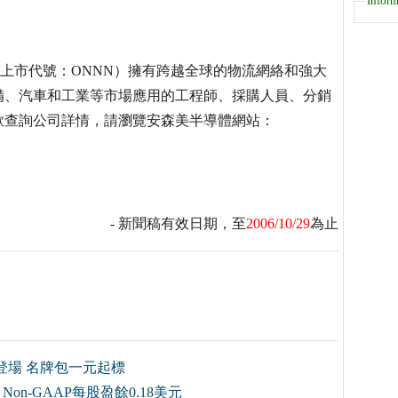
Inform
納斯達克上市代號：ONNN）擁有跨越全球的物流網絡和強大
備、汽車和工業等市場應用的工程師、採購人員、分銷
欲查詢公司詳情，請瀏覽安森美半導體網站：
- 新聞稿有效日期，至
2006/10/29
為止
容新登場 名牌包一元起標
on-GAAP每股盈餘0.18美元