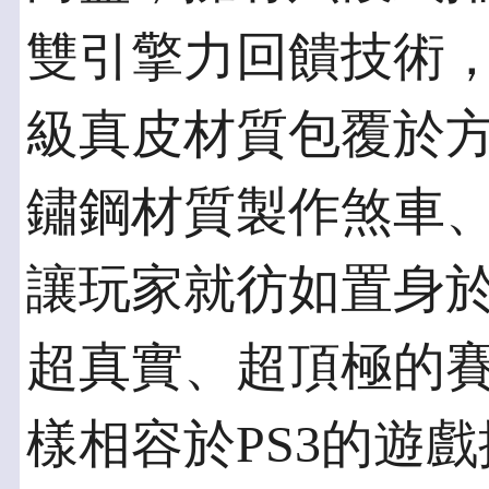
雙引擎力回饋技術
級真皮材質包覆於
鏽鋼材質製作煞車
讓玩家就彷如置身
超真實、超頂極的
樣相容於PS3的遊