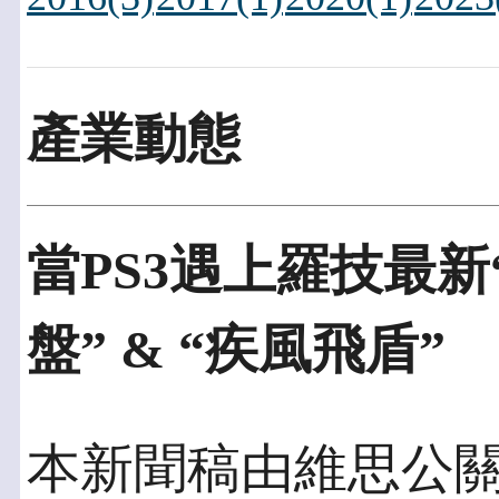
產業動態
當PS3遇上羅技最新
盤” & “疾風飛盾”
本新聞稿由維思公關發佈