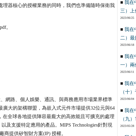
■
我在
S處理器核心的授權業務的同時，我們也準備隨時保衛我
三）上
2023/06/25
.pdf。
■
我在
二）最
2023/06/18
■
我在
一）兩
2023/06/11
■
我在
（十）
S) 是數位消費性、網路、個人娛樂、通訊、與商務應用市場業界標準
2023/06/04
最廣大的架構聯盟，為嵌入式元件市場提供32位元與64
■
我在
作，在全球各地提供陣容最龐大的高效能且可擴充的處理
（九）
特定應用的產品。MIPS Technologies針對現
2023/05/28
商提供矽智財方案(IP) 授權。