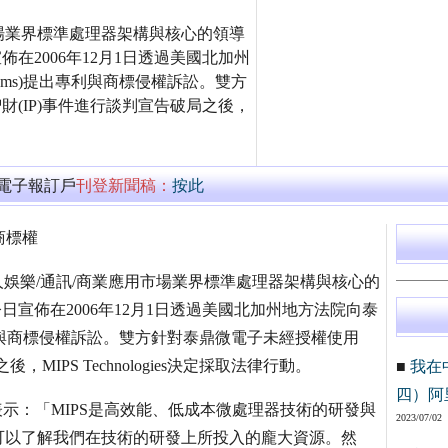
市場業界標準處理器架構與核心的領導
S)今日宣佈在2006年12月1日透過美國北加州
ystems)提出專利與商標侵權訴訟。雙方
es智財(IP)事件進行談判宣告破局之後，
萬電子報訂戶
刊登新聞稿：
按此
與商標權
/個人娛樂/通訊/商業應用市場業界標準處理器架構與核心的
 MIPS)今日宣佈在2006年12月1日透過美國北加州地方法院向泰
s)提出專利與商標侵權訴訟。雙方針對泰鼎微電子未經授權使用
局之後，MIPS Technologies決定採取法律行動。
■
我在
四）阿
rkowski表示：「MIPS是高效能、低成本微處理器技術的研發與
2023/07/02
可以了解我們在技術的研發上所投入的龐大資源。然