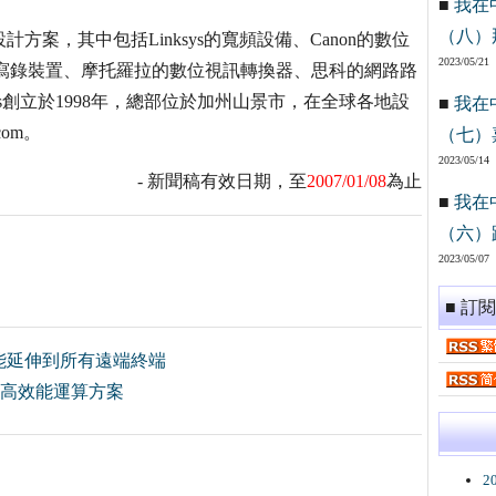
■
我在
（八）
計方案，其中包括Linksys的寬頻設備、Canon的數位
2023/05/21
寫錄裝置、摩托羅拉的數位視訊轉換器、思科的網路路
gies創立於1998年，總部位於加州山景市，在全球各地設
■
我在
com。
（七）
2023/05/14
- 新聞稿有效日期，至
2007/01/08
為止
■
我在
（六）
2023/05/07
■ 訂
能延伸到所有遠端終端
代高效能運算方案
2