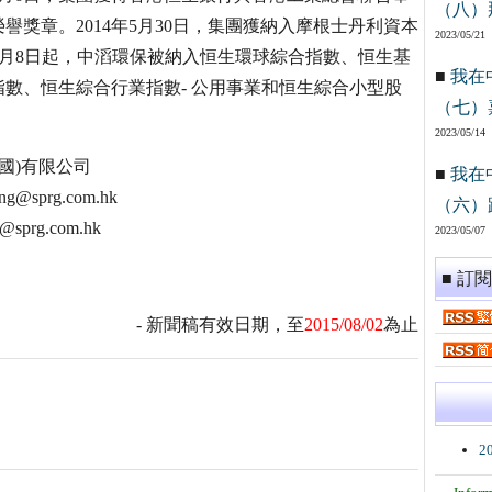
（八）
獎章。2014年5月30日，集團獲納入摩根士丹利資本
2023/05/21
4年9月8日起，中滔環保被納入恒生環球綜合指數、恒生基
■
我在
數、恒生綜合行業指數- 公用事業和恒生綜合小型股
（七）
2023/05/14
國)有限公司
■
我在
@sprg.com.hk
（六）
sprg.com.hk
2023/05/07
■ 訂
- 新聞稿有效日期，至
2015/08/02
為止
2