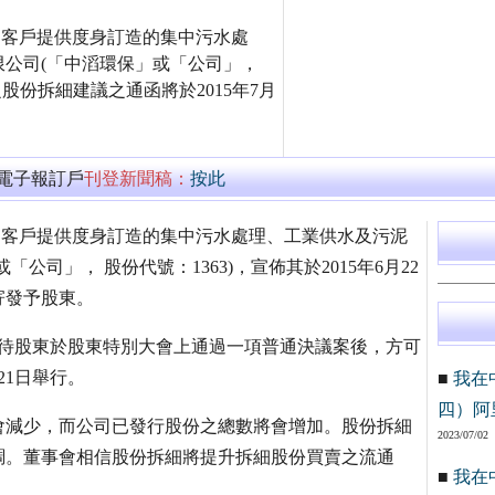
國一站式為客戶提供度身訂造的集中污水處
公司(「中滔環保」或「公司」，
佈之股份拆細建議之通函將於2015年7月
萬電子報訂戶
刊登新聞稿：
按此
中國一站式為客戶提供度身訂造的集中污水處理、工業供水及污泥
司」， 股份代號：1363)，宣佈其於2015年6月22
寄發予股東。
細須待股東於股東特別大會上通過一項普通決議案後，方可
21日舉行。
■
我在
四）阿
會減少，而公司已發行股份之總數將會增加。股份拆細
2023/07/02
調。董事會相信股份拆細將提升拆細股份買賣之流通
■
我在