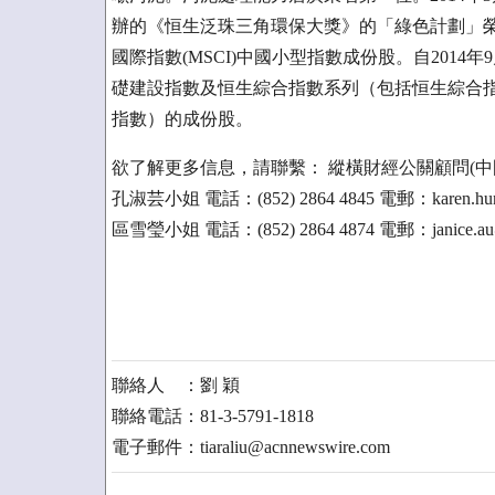
辦的《恒生泛珠三角環保大獎》的「綠色計劃」榮譽
國際指數(MSCI)中國小型指數成份股。自201
礎建設指數及恒生綜合指數系列（包括恒生綜合指
指數）的成份股。
欲了解更多信息，請聯繫： 縱橫財經公關顧問(中
孔淑芸小姐 電話：(852) 2864 4845 電郵：karen.hung
區雪瑩小姐 電話：(852) 2864 4874 電郵：janice.au@
聯絡人 ：劉 穎
聯絡電話：81-3-5791-1818
電子郵件：tiaraliu@acnnewswire.com