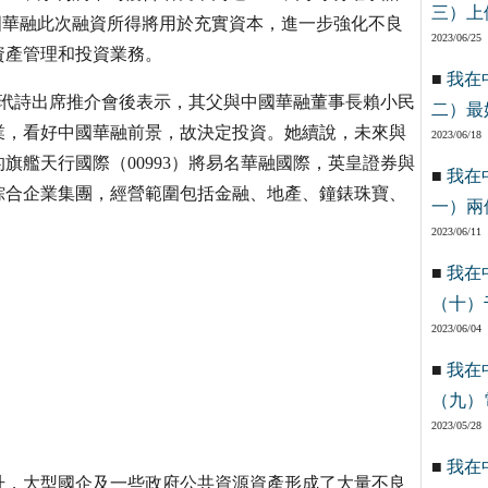
三）上
國華融此次融資所得將用於充實資本，進一步強化不良
2023/06/25
資產管理和投資業務。
■
我在
理楊玳詩出席推介會後表示，其父與中國華融董事長賴小民
二）最
業，看好中國華融前景，故決定投資。她續說，未來與
2023/06/18
旗艦天行國際（00993）將易名華融國際，英皇證券與
■
我在
綜合企業集團，經營範圍包括金融、地產、鐘錶珠寶、
一）兩
2023/06/11
■
我在
（十）
2023/06/04
■
我在
（九）
2023/05/28
■
我在
升，大型國企及一些政府公共資源資產形成了大量不良