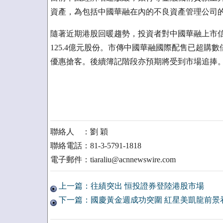
資產，為包括中國華融在內的不良資產管理公司
隨著近期港股回暖趨勢，投資者對中國華融上市信
125.4億元股份。市傳中國華融國際配售已超購
優惠搶客。後續簿記階段亦預期將受到市場追捧
聯絡人 ：劉 穎
聯絡電話：81-3-5791-1818
電子郵件：tiaraliu@acnnewswire.com
上一篇：往績突出 恒投證券登陸港股市場
下一篇：國慶黃金週成功突圍 紅星美凱龍前景