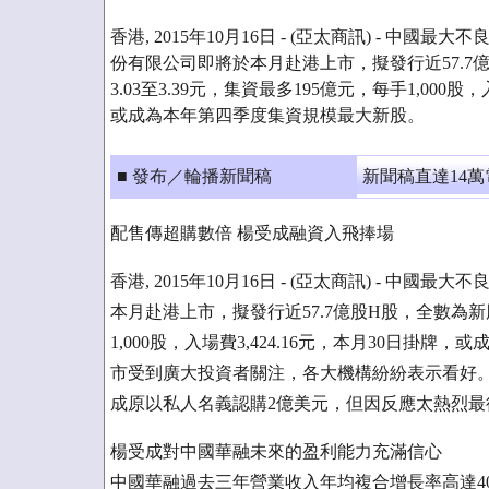
香港, 2015年10月16日 - (亞太商訊) - 中
份有限公司即將於本月赴港上市，擬發行近57.7
3.03至3.39元，集資最多195億元，每手1,000股，
或成為本年第四季度集資規模最大新股。
■ 發布／輪播新聞稿
新聞稿直達14
配售傳超購數倍 楊受成融資入飛捧場
香港, 2015年10月16日 - (亞太商訊) - 
本月赴港上市，擬發行近57.7億股H股，全數為新股
1,000股，入場費3,424.16元，本月30日
市受到廣大投資者關注，各大機構紛紛表示看好
成原以私人名義認購2億美元，但因反應太熱烈最後
楊受成對中國華融未來的盈利能力充滿信心
中國華融過去三年營業收入年均複合增長率高達4