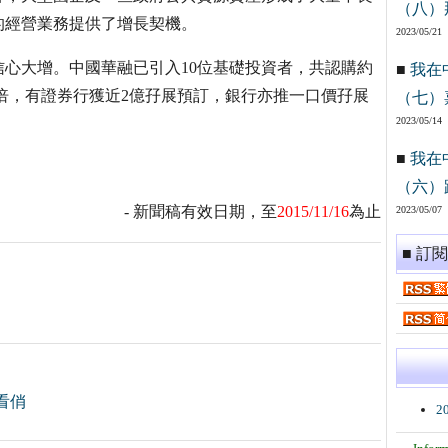
（八）
的經營業務提供了增長契機。
2023/05/21
心大增。中國華融已引入10位基礎投資者，共認購約
■
我在
數倍，有證券行獲近2億孖展預訂，銀行亦推一口價孖展
（七）
。
2023/05/14
■
我在
（六）
- 新聞稿有效日期，至
2015/11/16
為止
2023/05/07
■ 訂
看俏
2