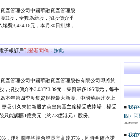
國最大不良資產管理公司中國華融資產管理股
億股H股，全數為新股，招股價介乎
入場費3,424.16元，本月30日掛牌，
萬電子報訂戶
刊登新聞稿：
按此
中國最大不良資產管理公司中國華融資產管理股份有限公司即將於
，招股價介乎3.03至3.39元，集資最多195億元，每手
掛牌，或成為本年第四季度集資規模最大新股。中國華融此次上
。更吸引久未抽新股的英皇集團主席楊受成捧場，楊受
■
我在
只能認購1億美元（約7.8億港元）股份。
四）阿
2023/07/02
■
我在
0%，淨利潤年均複合增長率高達37%，同時明確承諾