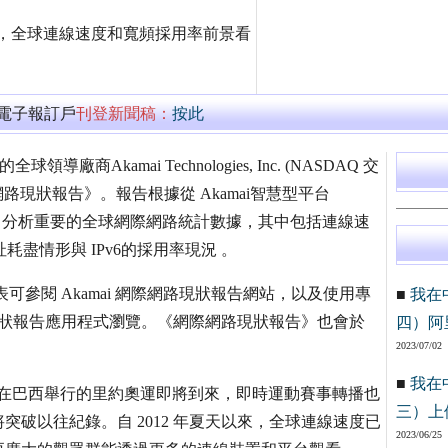
報告」，全球連線速度和寬頻採用率前景看
萬電子報訂戶
刊登新聞稿：
按此
服務的全球領導廠商Akamai Technologies, Inc. (NASDAQ 交
網際網路現狀報告》。報告根據從 Akamai智慧型平台
 上所收集到的資料，分析重要的全球網際網路統計數據，其中包括連線速
耗盡情形與 IPv6的採用率現況 。
可參閱 Akamai 網際網路現狀報告網站，以及使用專
■
我在
i 網際網路現狀報告應用程式瀏覽。《網際網路現狀報告》也會於
四）阿
2023/07/02
■
我在
今年夏季在巴西舉行的里約奧運即將到來，即時運動賽事轉播也
三）上
破以往紀錄。自 2012 年夏天以來，全球連線速度已
2023/06/25