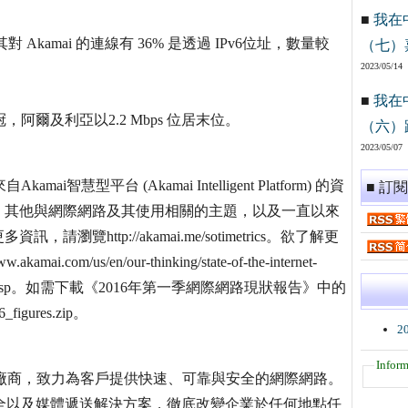
■
我在
 Akamai 的連線有 36% 是透過 IPv6位址，數量較
（七）
2023/05/14
■
我在
冠，阿爾及利亞以2.2 Mbps 位居末位。
（六）
2023/05/07
慧型平台 (Akamai Intelligent Platform) 的資
■ 訂
、其他與網際網路及其使用相關的主題，以及一直以來
http://akamai.me/sotimetrics。欲了解更
us/en/our-thinking/state-of-the-internet-
ectivity-reports.jsp。如需下載《2016年第一季網際網路現狀報告》中的
_figures.zip。
2
Inform
全球領導廠商，致力為客戶提供快速、可靠與安全的網際網路。
安全以及媒體遞送解決方案，徹底改變企業於任何地點任