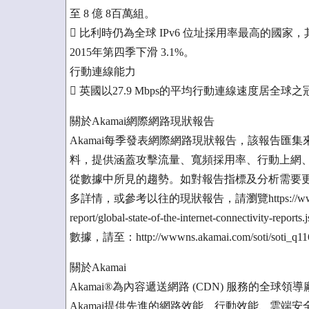
至 8 億 8百萬組。
 比利時仍為全球 IPv6 位址採用率最高的國家，其對
2015年第四季下滑 3.1%。
行動連線能力
 英國以27.9 Mbps的平均行動連線速度居全球之
關於Akamai網際網路現狀報告
Akamai每季發表網際網路現狀報告，該報告匯集來自Akamai智
料，提供涵蓋攻擊流量、寬頻採用率、行動上網
從數據中所見的趨勢。如對報告指標及分析需要更多資訊，請瀏覽
多詳情，或參考以往的現狀報告，請瀏覽https://www.akamai.com/
report/global-state-of-the-internet-conn
數據，請至：http://wwwns.akamai.com/soti/soti_q116
關於Akamai
Akamai®為內容遞送網路 (CDN) 服務的
Akamai提供先進的網路效能、行動效能、雲端