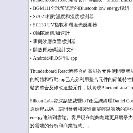
• BGM111全球預認證的Bluetooth low energy模組
• Si7021相對濕度和溫度感測器
• Si1133 UV指數和環境光感測器
• 6軸陀螺儀/加速計
• 霍爾效應位置感測器
• 開放原始碼設計文件
• Android和iOS行動app
Thunderboard React所整合的高能效元件使開發
的韌體和行動app已充分利用整合元件的節能特性
鬆的整合及修改這些元件，以實現Bluetooth-to-Cl
Silicon Labs資深副總裁暨IoT產品總經理Daniel C
原始程式碼，讓開發者和製造商能輕鬆靈活的評估和原型
energy連結到雲端。客戶現在能夠創建更具競爭
於雲端的分析和商業智慧。」