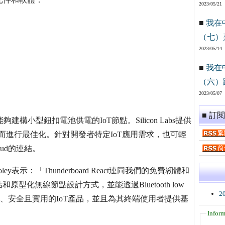
2023/05/21
■
我在
（七）
2023/05/14
■
我在
（六）
2023/05/07
■ 訂
者能夠建構小型鈕扣電池供電的IoT節點。Silicon Labs提供
而進行最佳化。針對開發者特定IoT應用需求，也可輕
oud的連結。
ooley表示：「Thunderboard React連同我們的免費韌體和
化無線節點設計方式，並能透過Bluetooth low
2
力、安全且實用的IoT產品，並且為其終端使用者提供基
Inform