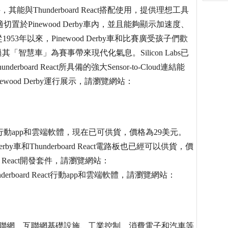
其能與Thunderboard React搭配使用，提供理想工具
能適切置於Pinewood Derby車內，並且能夠顯示加速度、
年以來，Pinewood Derby車和比賽廣受孩子們歡
過其「智慧車」為賽事帶來現代化氣息。Silicon Labs已
rboard React所具備的強大Sensor-to-Cloud連結能
ct Pinewood Derby運行展示，請瀏覽網站：
、韌體、行動app和雲端軟體，現在已可供貨，價格為29美元。
ood Derby車和Thunderboard React電路板也已經可以供貨，價
d React開發套件，請瀏覽網站：
下載Thunderboard React行動app和雲端軟體，請瀏覽網站：
LAB)是物聯網、互聯網基礎設施、工業控制、消費電子和汽車等