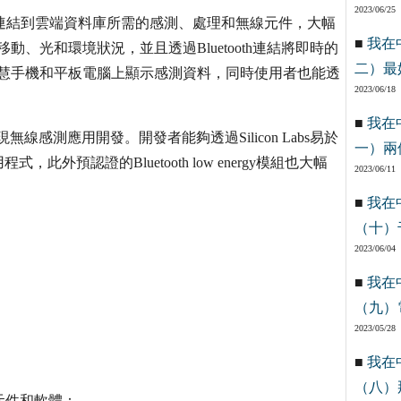
2023/06/25
感測器節點連結到雲端資料庫所需的感測、處理和無線元件，大幅
■
我在
動、光和環境狀況，並且透過Bluetooth連結將即時的
二）最
智慧手機和平板電腦上顯示感測資料，同時使用者也能透
2023/06/18
■
我在
能實現無線感測應用開發。開發者能夠透過Silicon Labs易於
一）兩
預認證的Bluetooth low energy模組也大幅
2023/06/11
■
我在
（十）
2023/06/04
■
我在
（九）
2023/05/28
■
我在
（八）
abs元件和軟體：