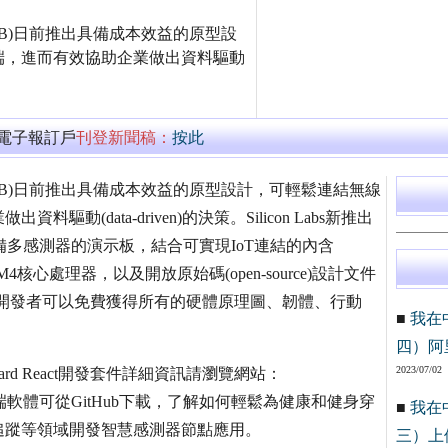
：SLAB)日前推出具備成本效益的原型設
端，進而有效協助企業做出資料驅動
萬電子報訂戶
刊登新聞稿：
按此
Q：SLAB)日前推出具備成本效益的原型設計，可輕鬆連結無線
(data-driven)的決策。Silicon Labs新推出
供電、具備多感測器的演示板，結合可實現IoT連結的內含
tex®-M4核心處理器，以及開放原始碼(open-source)設計文件
p軟體。開發者可以免費獲得所有的硬體原理圖、韌體、行動
■
我在
四）阿
2023/07/02
rboard React開發套件詳細資訊請瀏覽網站：
d。行動app和雲端軟體可從GitHub下載，了解如何輕鬆為健康和健身穿
■
我在
追蹤等領域開發智慧感測器節點應用。
三）上