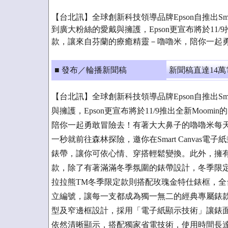
【台北訊】全球創新科技領導品牌Epson自推出Smar
到廣大粉絲的愛戴與擁護，Epson更宣布將於11/9推出全新
款，讓來自芬蘭的療癒精靈－嚕嚕米，陪你一起
■ 發布／輪播新聞稿
新聞稿直達14
【台北訊】全球創新科技領導品牌Epson自推出Sma
與擁護，Epson更宣布將於11/9推出全新Moomin
陪你一起勇敢冒險去！有著大大鼻子的嚕嚕米每
一秒就前往森林探險，邀你在Smart Canva
錶帶，讓你可依心情、穿搭輕鬆變換。此外，擁
款，除了有著滿滿冬季氛圍的錶帶設計，冬季限定
拉拉熊TM冬季限定款則搭配玫瑰金特仕錶框，全
立編號，讓每一支都成為獨一無二的經典專屬錶款。源
型及窄邊框設計，採用「電子紙顯示技術」讓錶面具
依然清晰顯示，搭配獨家省電技術，使用時間長