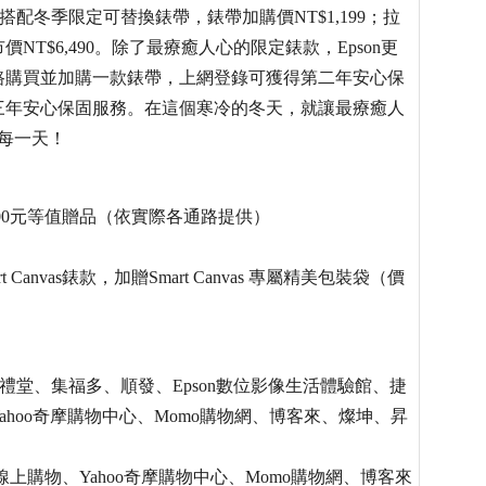
990，搭配冬季限定可替換錶帶，錶帶加購價NT$1,199；拉
市價NT$6,490。除了最療癒人心的限定錶款，Epson更
路購買並加購一款錶帶，上網登錄可獲得第二年安心保
三年安心保固服務。在這個寒冷的冬天，就讓最療癒人
度每一天！
款，加贈300元等值贈品（依實際各通路提供）
anvas錶款，加贈Smart Canvas 專屬精美包裝袋（價
小禮堂、集福多、順發、Epson數位影像生活體驗館、捷
、Yahoo奇摩購物中心、Momo購物網、博客來、燦坤、昇
me線上購物、Yahoo奇摩購物中心、Momo購物網、博客來