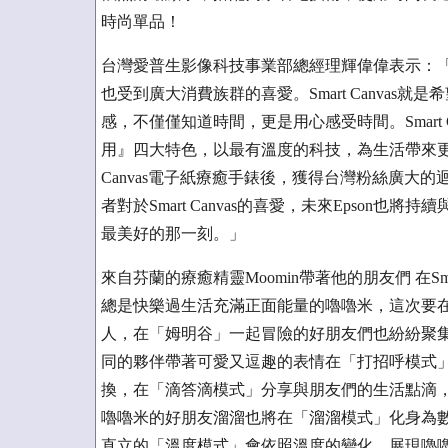
時尚單品！
台灣愛普生影像科技事業部總經理輝偉偉表示：
也受到廣大消費族群的喜愛。Smart Canva
感，不僅僅知道時間，更是用心感受時間。Smart
用』四大特色，以最有溫度的科技，為生活帶來更多的
Canvas電子紙療癒手錶後，獲得台灣粉絲廣大
者對於Smart Canvas的喜愛，未來Epson
最美好的那一刻。」
來自芬蘭的療癒精靈Moomin帶著他的朋友們 在Sma
總是快樂過生活充滿正面能量的嚕嚕米，這次要在Sm
人，在「姆明谷」一起冒險的好朋友們也紛紛聚
同的夥伴帶著可愛又逗趣的表情在「打招呼模式
換，在「滴答滴模式」分享與朋友們的生活點滴
嚕嚕米的好朋友溜溜也將在「溜溜模式」化身為
直立的「溫度模式」會依照溫度的變化，展現嚕