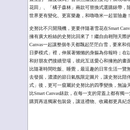
花田」、「橘子森林」兩款可替換式選購錶帶，
世界更有變化、更富樂趣，和嚕嚕米一起冒險趣
史努比不只開飛機，更要伴隨著雪花在Smart Ca
擁有廣大粉絲的史努比回來了！繼自由翱翔天際的飛
Canvas一起讓整個冬天都飄起茫茫白雪，要來
日夢模式」裡，伸展著懶懶的身軀為你報時；在
和好朋友們接續登場，彼此互送愛心和擁抱的畫
比隨著時間吃飯、睡覺，最逗趣的日常生活一覽
去發掘，濃濃的節日氣氛限定圖片，讓史努比陪
式」後，更可一窺屬於史努比的四季變換，無論
比Smart Canvas錶款，在每一支的背蓋上都
購買再送獨家包裝袋，讓送禮物、收藏都更具紀