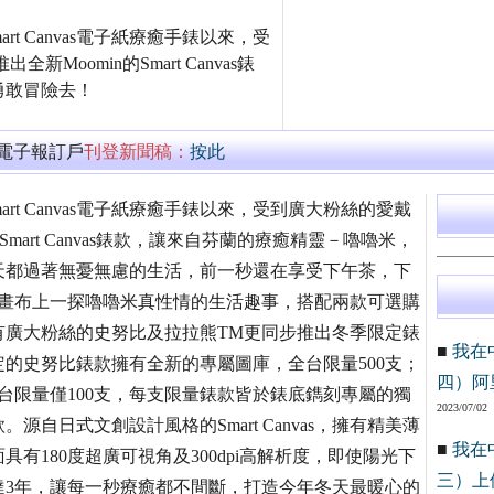
t Canvas電子紙療癒手錶以來，受
Moomin的Smart Canvas錶
勇敢冒險去！
萬電子報訂戶
刊登新聞稿：
按此
rt Canvas電子紙療癒手錶以來，受到廣大粉絲的愛戴
的Smart Canvas錶款，讓來自芬蘭的療癒精靈－嚕嚕米，
天都過著無憂無慮的生活，前一秒還在享受下午茶，下
s電子紙畫布上一探嚕嚕米真性情的生活趣事，搭配兩款可選購
有廣大粉絲的史努比及拉拉熊TM更同步推出冬季限定錶
■
我在
的史努比錶款擁有全新的專屬圖庫，全台限量500支；
四）阿
台限量僅100支，每支限量錶款皆於錶底鐫刻專屬的獨
2023/07/02
自日式文創設計風格的Smart Canvas，擁有精美薄
■
我在
有180度超廣可視角及300dpi高解析度，即使陽光下
三）上
達3年，讓每一秒療癒都不間斷，打造今年冬天最暖心的