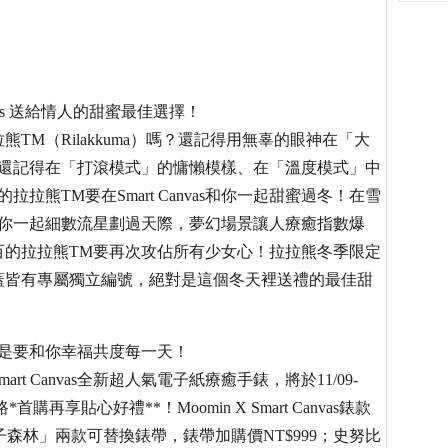
vas 送給情人的甜蜜最佳選擇！
M（Rilakkuma）嗎？還記得用無辜的眼神在「大
？還記得在「打滾模式」的慵懶模樣、在「溫度模式」中
熊TM要在Smart Canvas和你一起甜蜜過冬！在雪
和你一起細數流星劃過天際，夢幻場景讓人療癒指數爆
百的拉拉熊TM要再次攻佔所有少女心！拉拉熊冬季限定
支錶的背蓋皆有專屬獨立編號，絕對是這個冬天裡送禮的最佳甜
 就是要和你幸福共度每一天！
 Canvas全新超人氣電子紙療癒手錶，將於11/09-
享貼心好禮**！Moomin X Smart Canvas錶款
橘子森林」兩款可替換錶帶，錶帶加購價NT$999；史努比