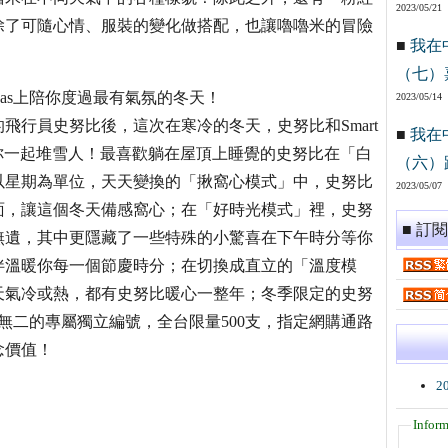
2023/05/21
除了可隨心情、服裝的變化做搭配，也讓嚕嚕米的冒險
■
我在
！
（七）
nvas上陪你度過最有氣氛的冬天！
2023/05/14
行員史努比後，這次在寒冷的冬天，史努比和Smart
■
我在
和你一起堆雪人！最喜歡躺在屋頂上睡覺的史努比在「白
（六）
以星期為單位，天天變換的「揪窩心模式」中，史努比
2023/05/07
面，讓這個冬天備感窩心；在「好時光模式」裡，史努
■ 訂
無遺，其中更隱藏了一些特殊的小驚喜在下午時分等你
伴溫暖你每一個節慶時分；在切換成直立的「溫度模
天氣冷或熱，都有史努比暖心一整年；冬季限定的史努
有獨一無二的專屬獨立編號，全台限量500支，指定網購通路
念價值！
2
Inform