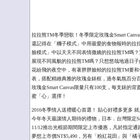
拉拉熊TM冬季戀歌！冬季限定玫瑰金Smart Can
還記得在「糰子模式」中用最愛的食物報時的拉拉熊T
臉模式」中以天天不同表情撒嬌的拉拉熊TM嗎
展現不同風貌的拉拉熊TM嗎？只想悠哉地過日子的拉拉
花紛飛的夜空中，有著胖胖臉頰的拉拉熊TM要
表，搭配精緻典雅的玫瑰金錶框，過冬氣氛百分
玫瑰金Smart Canvas限量只有100支，每
蜜「心」選擇！
2016冬季情人送禮暖心首選！ 貼心好禮多更多
今年冬天最讓情人期待的禮物，日本．台灣限定Smart
11/12推出光棍節期間限定上市優惠，凡於指定通路*首購再
夢想上市價NT$5,490，另有「粉紅花田」與「