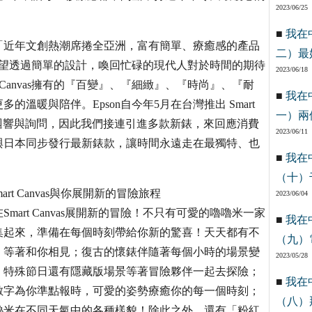
2023/06/25
■
我在
「近年文創熱潮席捲全亞洲，富有簡單、療癒感的產品
二）最
s就是希望透過簡單的設計，喚回忙碌的現代人對於時間的期待
2023/06/18
 Canvas擁有的『百變』、『細緻』、『時尚』、『耐
■
我在
溫暖與陪伴。Epson自今年5月在台灣推出 Smart
一）兩
的迴響與詢問，因此我們接連引進多款新錶，來回應消費
2023/06/11
也將持續與日本同步發行最新錶款，讓時間永遠走在最獨特、也
■
我在
（十）
rt Canvas與你展開新的冒險旅程
2023/06/04
art Canvas展開新的冒險！不只有可愛的嚕嚕米一家
■
我在
集起來，準備在每個時刻帶給你新的驚喜！天天都有不
（九）
」等著和你相見；復古的懷錶伴隨著每個小時的場景變
2023/05/28
，特殊節日還有隱藏版場景等著冒險夥伴一起去探險；
■
我在
數字為你準點報時，可愛的姿勢療癒你的每一個時刻；
（八）
嚕米在不同天氣中的各種樣貌！除此之外，還有「粉紅