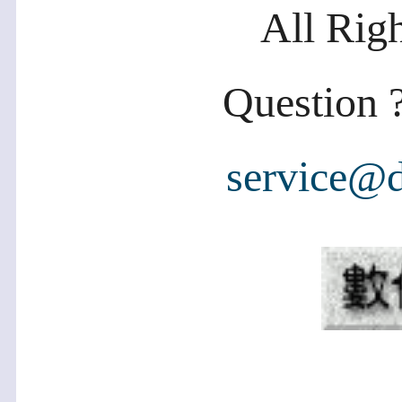
All Rig
Question ?
service@d