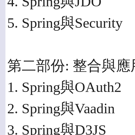
4. Spring與JDO
5. Spring與Security
第二部份: 整合與應
1. Spring與OAuth2
2. Spring與Vaadin
3. Spring與D3JS