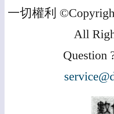
一切權利 ©Copyright 2
All Rig
Question ?
service@d