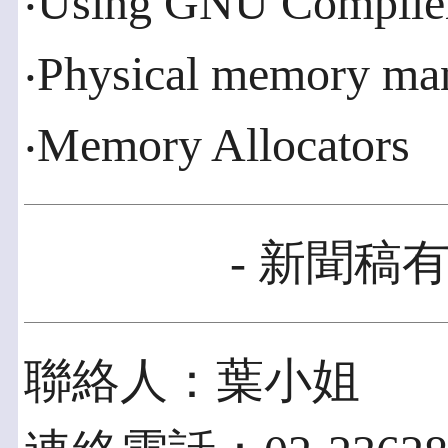
‧Using GNU Compiler
‧Physical memory ma
‧Memory Allocators
- 新聞稿有
聯絡人：葉小姐