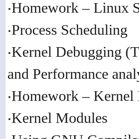
‧Homework – Linux S
‧Process Scheduling
‧Kernel Debugging (T
and Performance anal
‧Homework – Kernel Pr
‧Kernel Modules