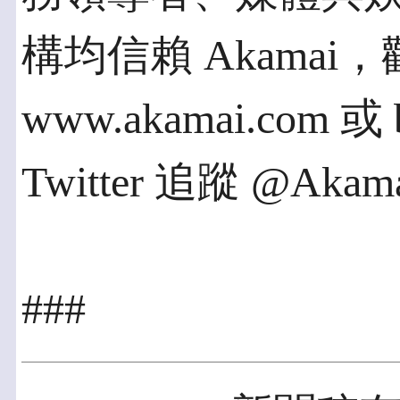
構均信賴 Akamai
www.akamai.com 或
Twitter 追蹤 @Akam
###