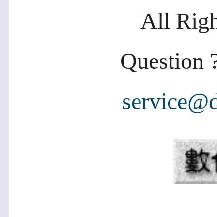
All Rig
Question ?
service@d