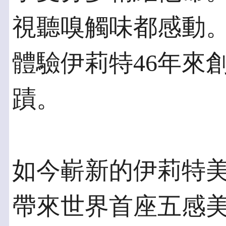
視聽嗅觸味都感動。
體驗伊莉特46年來
蹟。
如今嶄新的伊莉特
帶來世界首座五感