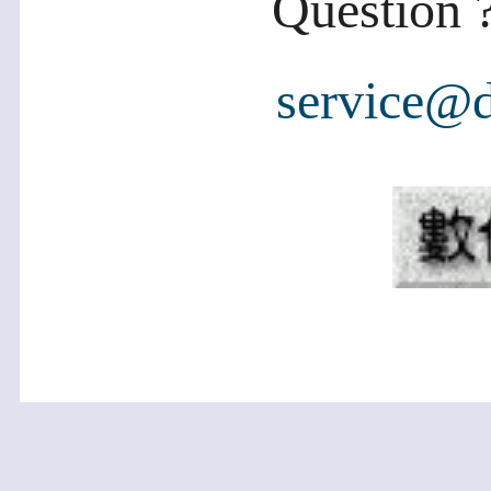
Question ?
service@d