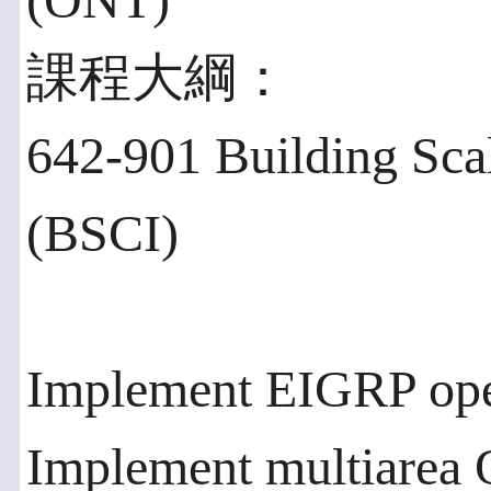
(ONT)
課程大綱：
642-901 Building Sca
(BSCI)
Implement EIGRP ope
Implement multiarea 