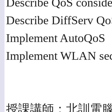
Describe QoS conside
Describe DiffServ Qo
Implement AutoQoS
Implement WLAN sec
授課講師：北訓電腦