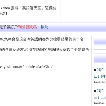
和 Yahoo 搜尋「英語聊天室」這個關
名!
萬電子報訂戶
刊登新聞稿：
按此
這個關鍵字,您將會發現台灣英語網都列於搜尋結果的前十名!
的會員及網友,台灣英語網的英語聊天室除了必需是會
lish.com.tw/modules/flashChat/
■
我在
四）阿
2023/07/02
■
我在
三）上
2023/06/25