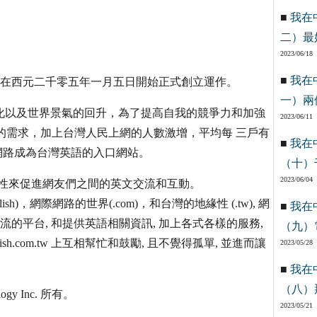
■
我在
二）最
2023/06/18
■
我在
三年十月,在西元二千零五年一月五日開始正式創立運作。
一）兩
的國際化以及世界景氣的回升，為了提高自我的競爭力和加強
2023/06/11
的需求，加上台灣人民上網的人數激增，平均每 三戶有
■
我在
合英文和網路成為台灣英語的入口網站。
（十）
2023/06/04
路的方便性來促進網友們之間的英文交流和互動。
glish)，網際網路的世界(.com)，和台灣的地緣性 (.tw), 網
■
我在
免費交流的平台, 和提供英語相關資訊, 加上各式各樣的服務,
（九）
h.com.tw 上互相幫忙和鼓勵, 且不覺得孤單, 並進而讓
2023/05/28
■
我在
（八）
y Inc. 所有。
2023/05/21