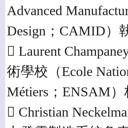
Advanced Manufactur
Design；CAMID
 Laurent Cha
術學校（Ecole National
Métiers；ENSAM
 Christian Neckel