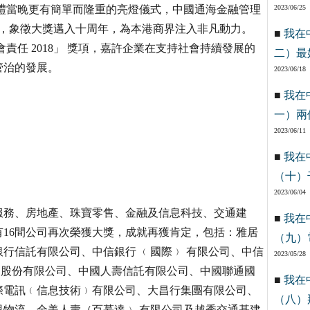
禮當晚更有簡單而隆重的亮燈儀式，中國通海金融管理
2023/06/25
油漆，象徵大獎邁入十周年，為本港商界注入非凡動力。
■
我在
責任 2018」 獎項，嘉許企業在支持社會持續發展的
二）最
管治的發展。
2023/06/18
■
我在
一）兩
2023/06/11
■
我在
（十）
2023/06/04
服務、房地產、珠寶零售、金融及信息科技、交通建
■
我在
16間公司再次榮獲大獎，成就再獲肯定，包括：雅居
（九）
行信託有限公司、中信銀行 ﹙國際﹚ 有限公司、中信
2023/05/28
洲﹚股份有限公司、中國人壽信託有限公司、中國聯通國
■
我在
際電訊﹙信息技術﹚有限公司、大昌行集團有限公司、
（八）
物流、全美人壽（百慕達﹚ 有限公司及越秀交通基建