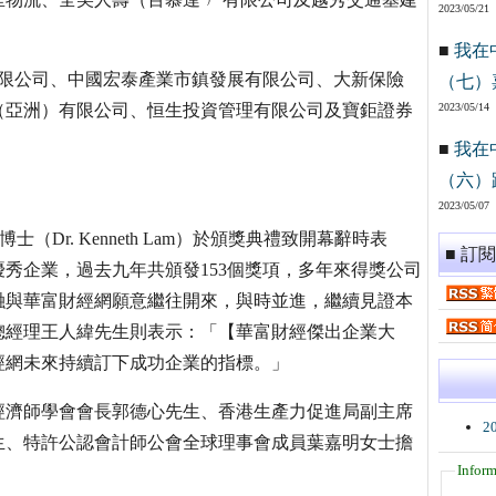
2023/05/21
■
我在
有限公司、中國宏泰產業市鎮發展有限公司、大新保險
（七）
達（亞洲）有限公司、恒生投資管理有限公司及寶鉅證券
2023/05/14
■
我在
（六）
2023/05/07
士（Dr. Kenneth Lam）於頒獎典禮致開幕辭時表
■ 訂
秀企業，過去九年共頒發153個獎項，多年來得獎公司
融與華富財經網願意繼往開來，與時並進，繼續見證本
總經理王人緯先生則表示：「【華富財經傑出企業大
經網未來持續訂下成功企業的指標。」
經濟師學會會長郭德心先生、香港生產力促進局副主席
2
生、特許公認會計師公會全球理事會成員葉嘉明女士擔
Inform