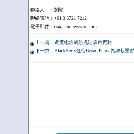
聯絡人 ：劉穎
聯絡電話：+81 3 6721 7212
電子郵件：cs@acnnewswire.com
上一篇：遺產繼承糾紛處理眉角實務
下一篇：BlackBerry任命Bryan Palma為總裁