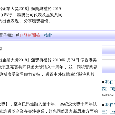
經傑出企業大獎2018】頒獎典禮於 2019
 Kong) 舉行， 獲獎公司代表及嘉賓共同
的出色表現， 分享獲獎喜悅。
萬電子報訂戶
刊登新聞稿：
按此
持
經傑出企業大獎2018】頒獎典禮於 2019年1月24日 假香港美
行， 獲獎公司代表及嘉賓共同見證大獎踏入十周年， 並一同祝賀業界
獎典禮廣受業界傾力支持， 獲得中外媒體廣泛關注和報
■
我在
四）阿
2023/07/02
大獎】，至今已昂然踏入第十年。 為紀念大獎十周年誌
■
我在
，嘉許獲獎企業在專注專業，領先同儕及創新思維方面的
三）上