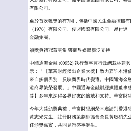
有限公司。
至於首次獲獎的有7間，包括中國民生金融控股
（1976）有限公司、俊盟國際有限公司、易付
金融集團。
頒獎典禮冠蓋雲集 獲商界媒體廣泛支持
中國通海金融 (00952) 執行董事兼行政總裁林建興博
示：「【華富財經傑出企業大獎】致力嘉許本港優
來自多個界別，反映商界時代變遷。中國通海金
港商界繁榮發展。」中國通海金融財經媒體董事
獎】多年來深得各界好友的擁戴和支持。華富財
今年大獎頒獎典禮，華富財經網榮幸邀請到香港
黃志光先生、註冊財務策劃師協會會長黃敏碩先
任頒獎嘉賓，共同見證盛事誕生。