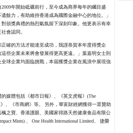
2009年開始砥礪前行，至今成為商界每年的矚目盛
不遺餘力，有助維持香港成為國際金融中心的地位。」
，對頒獎典禮的熱烈氣氛留下深刻印象。他更表示有幸
泛社會認同。
和正確的方法才能達至成功，我謹恭賀本年度得獎企
信這些企業未來將會發展得更高更遠。」葉嘉明女士則
及全球企業均面臨挑戰，本屆獲獎企業在風浪中展現強
的媒體包括《都市日報》、《英文虎報》(The
通財經》、《市商網》等。 另外，華富財經網獲得一眾贊助
括楓之寶、香港護眼、美國家得路天然健康食品有限公
pact Mints) 、 One Health International Limited、 捷榮