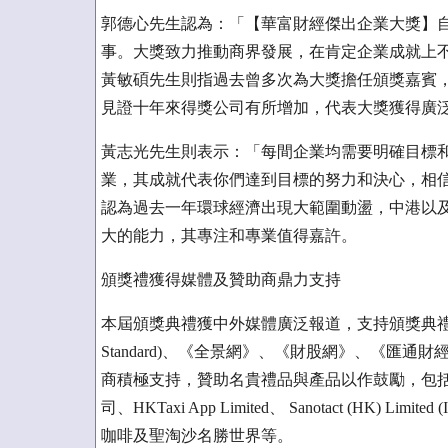
郭德心先生認為：「【華富財經傑出企業大獎】自
事。大獎致力推動商界發展，在肯定企業成就上
黃敏碩先生則指過去曾多次為大獎擔任頒獎嘉賓
見證十年來得獎公司有所增加，代表大獎獲得廣
黃志光先生則表示：「每間企業均需要明確目標
業，其成就代表你們達到目標的努力和決心，相
認為過去一年環球經濟出現大範圍動盪，中港以
大的能力，其專注和專業值得嘉許。
頒獎禮獲得媒體及贊助商鼎力支持
本屆頒獎典禮獲中外媒體廣泛報道，支持頒獎典禮
Standard)、《全景網》、《財股網》、《匯
商積極支持，贊助名貴禮品與產品以作鼓勵，包
司、HKTaxi App Limited、 Sanotact (HK) Limited (Im
咖啡及聖淘沙名勝世界等。