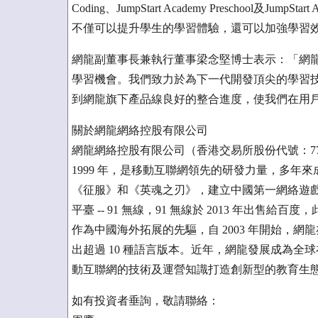
Coding、JumpStart Academy Preschool及JumpSta
不僅可以提升學生的學習體驗，還可以加強學習
網龍副董事長兼執行董事梁念堅博士表示：「網
學習機會。我們致力於為下一代開發頂尖的學習
到網龍旗下產品線良好的整合進度，使我們在用
關於網龍網絡控股有限公司
網龍網絡控股有限公司（香港交易所股份代號：7
1999 年，是移動互聯網領先的研發力量，多年
《征服》和《英魂之刃》，建立中國第一網絡遊戲門戶 
平臺 -- 91 無線，91 無線於 2013 年出
作為中國海外拓展的先驅，自 2003 年開始，
出超過 10 種語言版本。近年，網龍發展成為
動互聯網的技術及運營知識打造創新型的教育生態系統。更
如有投資者垂詢，敬請聯絡：