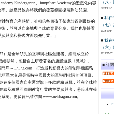
（八）
rt Academy Kindergarten。JumpStart Academy的遊戲化內容
2023/05/21
效率。該產品線亦將我們的覆蓋範圍擴展到幼兒園。
■
我在
龍對教育充滿熱情，並相信每個孩子都應該得到最好的
（七）
技術，並可以自豪地與全球教育界分享。我們也樂於看
2023/05/14
戶參與度和變現方面領先行業。」
■
我在
（六）
77）是全球領先的互聯網社區創建者。網龍成立於
2023/05/07
來成績斐然，包括自主研發著名的旗艦遊戲《魔域》、
■ 訂
-- 17173.com，打造最具影響力的智能手機服務
售給百度，此項重大交易是當時中國最大的互聯網收購合併項目。
網龍亦在多個國家自主運營旗下多款網絡遊戲，並在全球推
全球在線及移動互聯網教育行業的主要參與者，憑藉其在移
多資訊請訪問 www.netdragon.com。
2