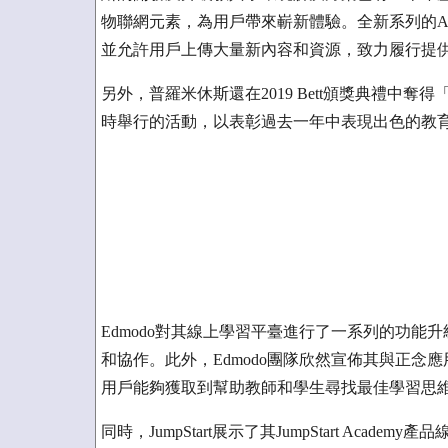
物聯網元素，為用戶帶來嶄新體驗。全新系列的Acti
並允許用戶上傳大量新內容和資源，致力履行提
另外，普羅米休斯還在2019 Bett頒獎典禮中奪得
時舉行的活動，以表彰過去一年中表現出色的教
Edmodo對其線上學習平臺進行了一系列的功能
和協作。此外，Edmodo團隊欣然宣佈其與正念應用程序H
用戶能夠獲取到幫助教師和學生尋找最佳學習思
同時，JumpStart展示了其JumpStart Academy產品線 -- J