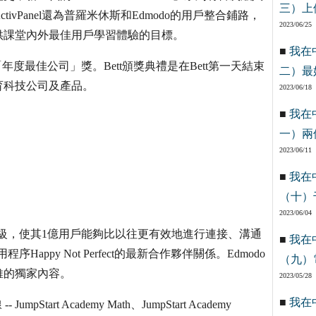
三）上
vPanel還為普羅米休斯和Edmodo的用戶整合鋪路，
2023/06/25
供課堂內外最佳用戶學習體驗的目標。
■
我在
「年度最佳公司」獎。Bett頒獎典禮是在Bett第一天結束
二）最
育科技公司及產品。
2023/06/18
■
我在
一）兩
2023/06/11
■
我在
（十）
2023/06/04
升級，使其1億用戶能夠比以往更有效地進行連接、溝通
■
我在
appy Not Perfect的最新合作夥伴關係。Edmodo
（九）
維的獨家內容。
2023/05/28
■
我在
umpStart Academy Math、JumpStart Academy