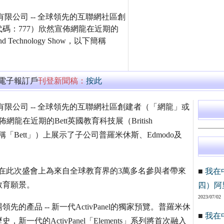
絡控股有限公司 -- 全球領先的互聯網社區創
碼：777）欣然宣佈網龍在近期的
 and Technology Show，以下簡稱
萬電子報訂戶
刊登新聞稿：
按此
網絡控股有限公司 -- 全球領先的互聯網社區創建者（「網龍」或
在近期的Bett英國教育科技展（British
 Show，以下簡稱「Bett」）上展示了子公司普羅米休斯、Edmodo及
tart，在此次盛會上為來自全球教育界的3萬多名參與者帶來
■
我在
教育願景。
四）阿
2023/07/02
產品 -- 新一代ActivPanel的獨家預覽。普羅米休
■
我在
代的ActivPanel「Elements」系列將首次融入