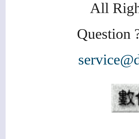
All Rig
Question ?
service@d