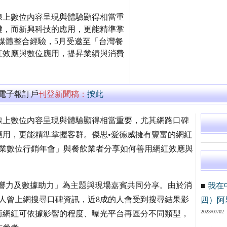
線上數位內容呈現與體驗顯得相當重
鍵，而新興科技的應用，更能精準掌
媒體整合經驗，5月受邀至「台灣餐
紅效應與數位應用，提昇業績與消費
萬電子報訂戶
刊登新聞稿：
按此
線上數位內容呈現與體驗顯得相當重要，尤其網路口碑
用，更能精準掌握客群。傑思•愛德威擁有豐富的網紅
飲業數位行銷年會」與餐飲業者分享如何善用網紅效應與
響力及數據助力」為主題與現場嘉賓共同分享。由於消
■
我在
人曾上網搜尋口碑資訊，近8成的人會受到搜尋結果影
四）阿
2023/07/02
而網紅可依據影響的程度、曝光平台再區分不同類型，