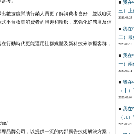
作參考。
■
我在
三）上
帶出數據能幫助行銷人員更了解消費者喜好，並以聊天
2023/06/25
話式平台收集消費者的興趣和輪廓，來強化好感度及信
■
我在
二）最
者在行動時代更能運用社群媒體及新科技來掌握客群，
2023/06/18
■
我在
一）兩
2023/06/11
■
我在
（十）
2023/06/04
■
我在
（九）
/en/
2023/05/28
領導品牌公司，以提供一流的內部廣告技術解決方案，