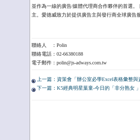
並作為一線的廣告/媒體代理商合作夥伴的首選。 
主。愛德威致力於提供廣告主與發行商全球廣告
聯絡人 ：Polin
聯絡電話：02-66380188
電子郵件：polin@js-adways.com.tw
上一篇：資策會「辦公室必學Excel表格彙整與資料
下一篇：K5經典明星葉童-今日的「非分熟女 