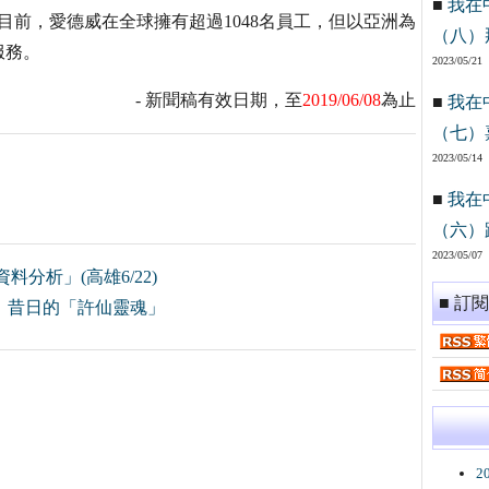
■
我在
目前，愛德威在全球擁有超過1048名員工，但以亞洲為
（八）
服務。
2023/05/21
- 新聞稿有效日期，至
2019/06/08
為止
■
我在
（七）
2023/05/14
■
我在
（六）
2023/05/07
分析」(高雄6/22)
■ 訂
」 昔日的「許仙靈魂」
2