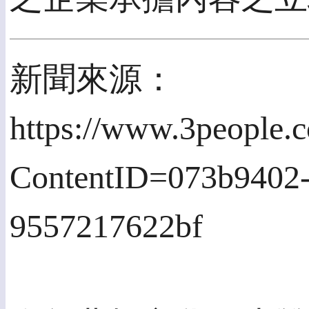
新聞來源：
https://www.3people.
ContentID=073b9402-
9557217622bf