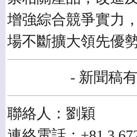
增強綜合競爭實力
場不斷擴大領先優
- 新聞稿有
聯絡人：劉穎
連絡電話：+81 3 672