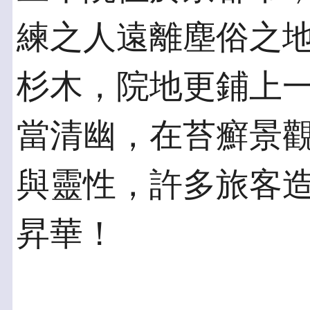
練之人遠離塵俗之
杉木，院地更鋪上
當清幽，在苔癬景
與靈性，許多旅客
昇華！