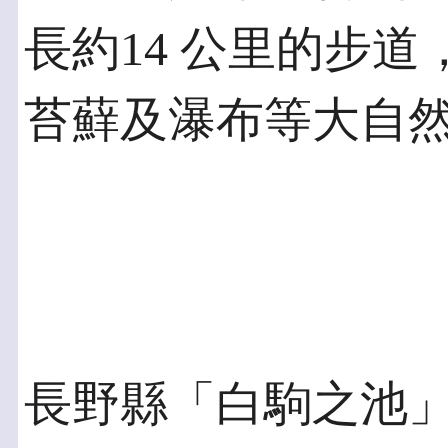
長約14 公里的步
苔蘚及瀑布等大自
長野縣「白駒之池