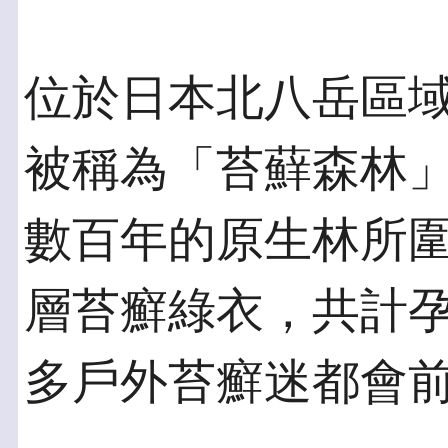
位於日本北八岳區
被稱為「苔蘚森林
數百年的原生林所
層苔癬綠衣，共計孕
多戶外苔癬迷都會