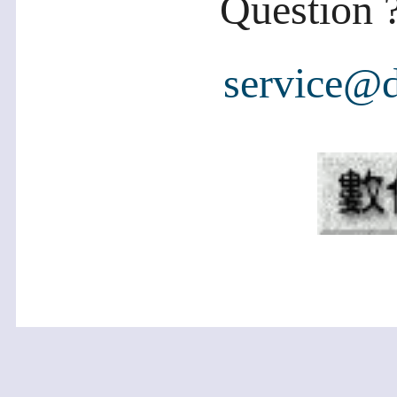
Question ?
service@d