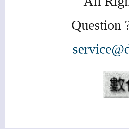
All Rig
Question ?
service@d