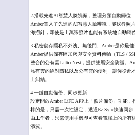
2.搭載先進AI智慧人臉辨識，整理分類自動歸位
Amber置入了先進的AI智慧人臉辨識，能找尋
海撈針，即使是上萬張照片也能有系統地自動歸
3.私密儲存隱私不外洩、無後門、Amber是你最
Amber提供儲存區加密與安全資料傳輸（TLS / 
整合的公有雲LatticeNest，提供雙層安全防
私有雲的絕對隱私以及公有雲的便利，讓你從此
上糾結。
4.一鍵自動備份、同步更新
設定開啟Amber LiFE APP上「照片備份」功
棒的是，只需一次性設定，透過Ez Sync快速
由工作者，只需使用手機即可查看電腦上的所有檔
添翼。