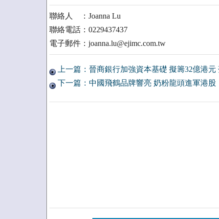
聯絡人 ：Joanna Lu
聯絡電話：0229437437
電子郵件：joanna.lu@ejimc.com.tw
上一篇：晉商銀行加強資本基礎 擬籌32億港元
下一篇：中國飛鶴品牌響亮 奶粉龍頭進軍港股