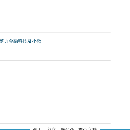
 落力金融科技及小微
個人．家庭．數位化 - 數位之牆