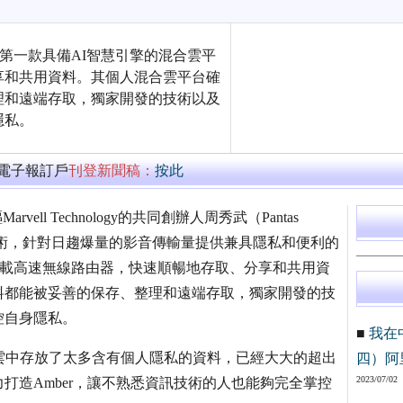
是世界第一款具備AI智慧引擎的混合雲平
享和共用資料。其個人混合雲平台確
理和遠端存取，獨家開發的技術以及
隱私。
萬電子報訂戶
刊登新聞稿：
按此
vell Technology的共同創辦人周秀武（Pantas
儲存技術，針對日趨爆量的影音傳輸量提供兼具隱私和便利的
ber，搭載高速無線路由器，快速順暢地存取、分享和共用資
料都能被妥善的保存、整理和遠端存取，獨家開發的技
控自身隱私。
■
我在
們在公有雲中存放了太多含有個人隱私的資料，已經大大的超出
四）阿
2023/07/02
打造Amber，讓不熟悉資訊技術的人也能夠完全掌控