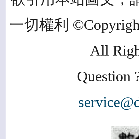
一切權利 ©Copyright 2
All Rig
Question ?
service@d