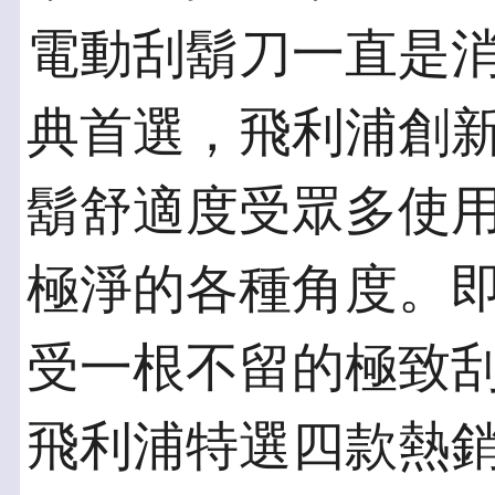
電動刮鬍刀一直是
典首選，飛利浦創
鬍舒適度受眾多使
極淨的各種角度。
受一根不留的極致
飛利浦特選四款熱