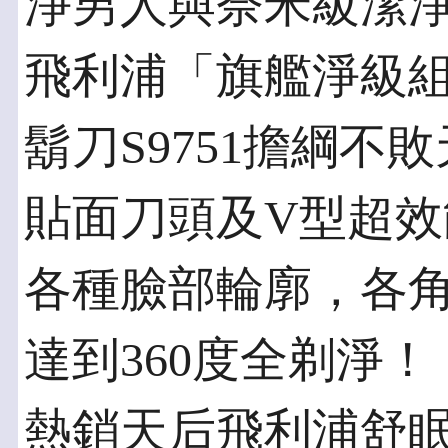
淨男人與奈米級潔
飛利浦「旗艦淨級
鬍刀S9751擔綱不
貼面刀頭及V型超
各種臉部輪廓，各
達到360度全剃淨
熱銷天后飛利浦舒