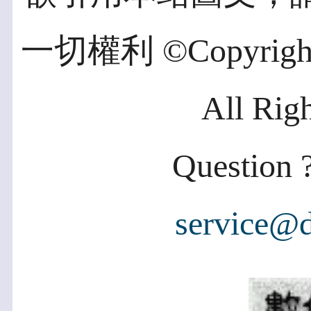
一切權利 ©Copyright 2
All Rig
Question ?
service@d