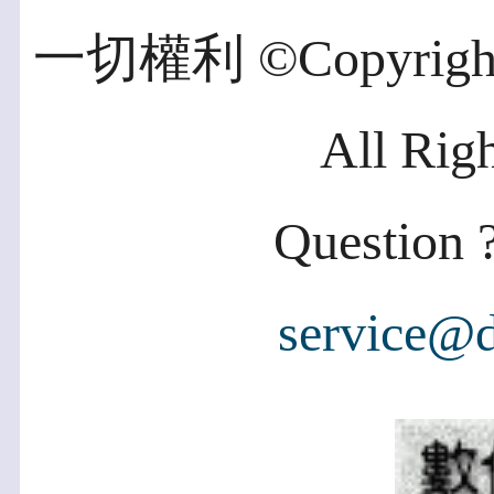
一切權利 ©Copyright 2
All Rig
Question ?
service@d